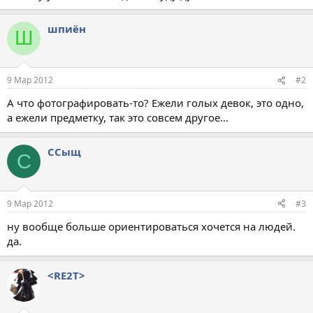
шпиён
Ш
9 Мар 2012
#2
А что фотографировать-то? Ежели голых девок, это одно,
а ежели предметку, так это совсем другое...
ССыщ
С
9 Мар 2012
#3
ну вообще больше ориентироваться хочется на людей.
да.
<RE2T>