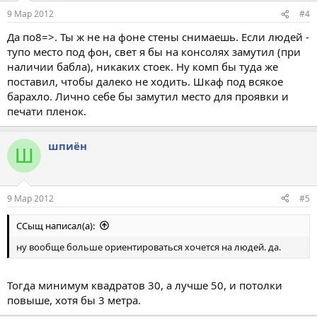
9 Мар 2012
#4
Да по8=>. Ты ж не на фоне стены снимаешь. Если людей -
тупо место под фон, свет я бы на консолях замутил (при
наличии бабла), никаких стоек. Ну комп бы туда же
поставил, чтобы далеко не ходить. Шкаф под всякое
барахло. Лично себе бы замутил место для проявки и
печати пленок.
шпиён
Ш
9 Мар 2012
#5
ССыщ написал(а):
ну вообще больше ориентироваться хочется на людей. да.
Тогда минимум квадратов 30, а лучше 50, и потолки
повыше, хотя бы 3 метра.