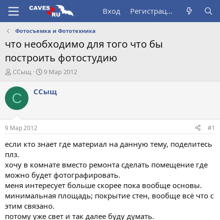
Вход
Регистрация
Фотосъемка и Фототехника
что необходимо для того что бы
построить фотостудию
А
Д
ССыщ
9 Мар 2012
в
а
т
т
ССыщ
С
о
а
р
н
т
а
е
ч
9 Мар 2012
#1
м
а
ы
л
если кто знает где материал на данную тему, поделитесь
а
плз.
хочу в комнате вместо ремонта сделать помещение где
можно будет фотографировать.
меня интересует больше скорее пока вообще основы.
минимальная площадь; покрытие стен, вообще всё что с
этим связано.
потому уже свет и так далее буду думать.