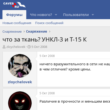
Форумы
Что нового?
Пользователи
Новые сообщения
Поиск сообщений
Снаряжение
Снаряжение
что за ткань? УНКЛ-3 и Т-15 К
А
Д
zloychelovek
5 Окт 2008
в
а
т
т
5 Окт 2008
о
а
ничего вразумительного в сети не на
р
н
т
а
в чем отличие? кроме цены.
е
ч
м
а
zloychelovek
ы
л
а
5 Окт 2008
Различие в прочности и меньшем весе!