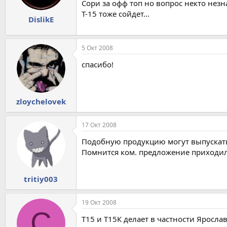
Сори за офф топ но вопрос некто незна
Т-15 тоже сойдет...
DislikE
5 Окт 2008
спасибо!
zloychelovek
17 Окт 2008
Подобную продукцию могут выпускать
Помнится ком. предложение приходило
tritiy003
19 Окт 2008
C
Т15 и Т15К делает в частности Яросл