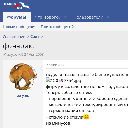
Форумы
Что нового?
Пользователи
Новые сообщения
Поиск сообщений
Снаряжение
Свет
фонарик.
А
Д
zayac
27 Авг 2008
в
а
т
т
27 Авг 2008
о
а
неделю назад в ашане было куплено во
р
н
т
а
е
ч
фирму к сожалению не помню, упаков
м
а
Теперь собстно о нем:
zayac
ы
л
--порадовал мощный и хорошо сдела
а
--металлический текстурированный о
--герметизация стыков
--стекло из стекла
из минусов: