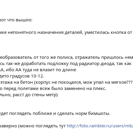
вот что вышло:
емке непонятного назначения деталей, уместилась кнопка от
реобразователь от того же полиса, отражатель пришлось не
 так-же доработать подложку под радиатор диода, так как 
АА, ибо АА туда не влазит по длине
дето градусов 10-12.
этажа на бетон (корпус не покоцался, мож упал на мягкое??
о перед полетами всеж было заменено на плекс.
льно, расст до стены метр)
удет поглядеть поближе и сделать норм бимшоты.
 наверно (можно поглядеть тут
http://foto.rambler.ru/users/mb