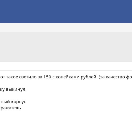
т такое светило за 150 с копейками рублей. (за качество ф
ку выкинул.
нный корпус
тражатель