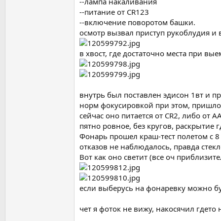
--лампа накаливания
--питание от CR123
--включение поворотом башки.
осмотр вызвал приступ рукоблудия и 
в хвост, где достаточно места при вы
внутрь был поставлен эдисон 1вт и п
норм фокусировкой при этом, пришлось
сейчас оно питается от CR2, либо от А
пятно ровное, без кругов, раскрытие г
Фонарь прошел краш-тест полетом с 8 
отказов не наблюдалось, правда стекл
Вот как оно светит (все оч приблизите
если выберусь на фонаревку можно б
чет я фоток не вижу, накосячил гдето