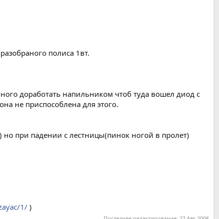
 разобраного полиса 1вт.
много доработать напильником чтоб туда вошел диод с
она не приспособлена для этого.
?) но при падении с лестницы(пинок ногой в пролет)
zayac/1/
)
Последнее редактирование:
27 Авг 2008