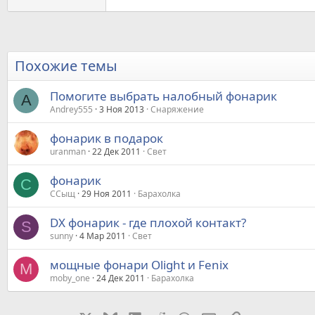
Похожие темы
Помогите выбрать налобный фонарик
A
Andrey555
3 Ноя 2013
Снаряжение
фонарик в подарок
uranman
22 Дек 2011
Свет
фонарик
С
ССыщ
29 Ноя 2011
Барахолка
DX фонарик - где плохой контакт?
S
sunny
4 Мар 2011
Свет
мощные фонари Olight и Fenix
M
moby_one
24 Дек 2011
Барахолка