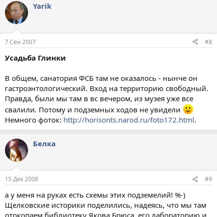
Yarik
7 Сен 2007
#8
Усадьба Глинки
В общем, санатория ФСБ там не оказалось - нынче он
гастроэнтологический. Вход на территорию свободный.
Правда, были мы там в вс вечером, из музея уже все
свалили. Потому и подземных ходов не увидели
Немного фоток:
http://horisonts.narod.ru/foto172.html
.
Белка
15 Дек 2008
#9
а у меня на руках есть схемы этих подземелий! %-)
Щелковские историки поделились, надеясь, что мы там
отркопаем библиотеку Якова Брюса, его лабораторию и