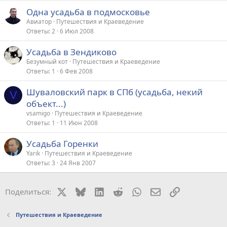
Одна усадьба в подмосковье
Авиатор
Путешествия и Краеведение
Ответы
2
6 Июл 2008
Усадьба в Зендиково
Безумный кот
Путешествия и Краеведение
Ответы
1
6 Фев 2008
Шуваловский парк в СПб (усадьба, некий
V
объект...)
vsamigo
Путешествия и Краеведение
Ответы
1
11 Июн 2008
Усадьба Горенки
Yarik
Путешествия и Краеведение
Ответы
3
24 Янв 2007
X
Bluesky
LinkedIn
Reddit
WhatsApp
Электронная поч
Ссылка
Поделиться:
Путешествия и Краеведение