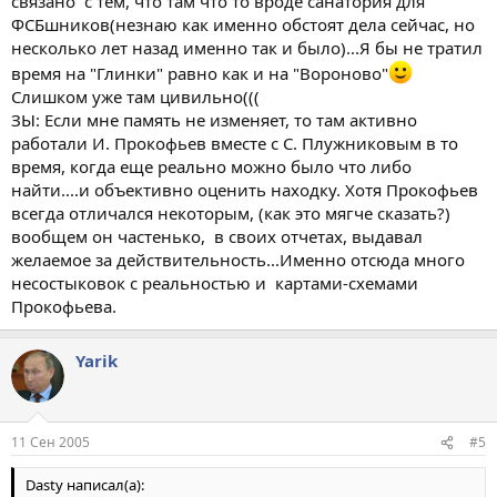
связано с тем, что там что то вроде санатория для
ФСБшников(незнаю как именно обстоят дела сейчас, но
несколько лет назад именно так и было)...Я бы не тратил
время на "Глинки" равно как и на "Вороново"
Слишком уже там цивильно(((
ЗЫ: Если мне память не изменяет, то там активно
работали И. Прокофьев вместе с С. Плужниковым в то
время, когда еще реально можно было что либо
найти....и объективно оценить находку. Хотя Прокофьев
всегда отличался некоторым, (как это мягче сказать?)
вообщем он частенько, в своих отчетах, выдавал
желаемое за действительность...Именно отсюда много
несостыковок с реальностью и картами-схемами
Прокофьева.
Yarik
11 Сен 2005
#5
Dasty написал(а):