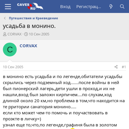
Вход
Регистрация
Путешествия и Краеведение
усадьба в монино.
А
Д
CORVAX
10 Сен 2005
в
а
т
т
CORVAX
C
о
а
р
н
т
а
е
ч
10 Сен 2005
#1
м
а
ы
л
в монино есть усадьба и по легенде,обитатели усадьбы
а
скрылись через подземный ход.......после войны в ней
был пионерский лагерь,дети ушли в проход,и их не
нашли,вход был заложн кирпичем....по слухам,ход
длиной около 20 км,но проблема в том,что находится на
те рритории санатория монино.....
если кто может чем-то помочь и поучаствовать в
проэкте-в личку=)
узнал еще то,что,по легенде,графиня была в золотом