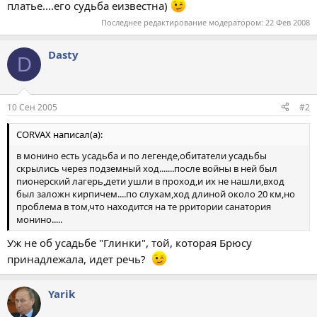
платье....его судьба еизвестна)
Последнее редактирование модератором:
22 Фев 2008
Dasty
D
10 Сен 2005
#2
CORVAX написал(а):
в монино есть усадьба и по легенде,обитатели усадьбы
скрылись через подземный ход.......после войны в ней был
пионерский лагерь,дети ушли в проход,и их не нашли,вход
был заложн кирпичем....по слухам,ход длиной около 20 км,но
проблема в том,что находится на те рритории санатория
монино.....
Уж не об усадьбе "Глинки", той, которая Брюсу
принадлежала, идет речь?
Yarik