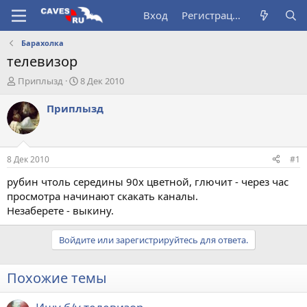
Вход
Регистрация
Барахолка
телевизор
А
Д
Приплызд
8 Дек 2010
в
а
т
т
Приплызд
о
а
р
н
т
а
е
ч
8 Дек 2010
#1
м
а
ы
л
рубин чтоль середины 90х цветной, глючит - через час
а
просмотра начинают скакать каналы.
Незаберете - выкину.
Войдите или зарегистрируйтесь для ответа.
Похожие темы