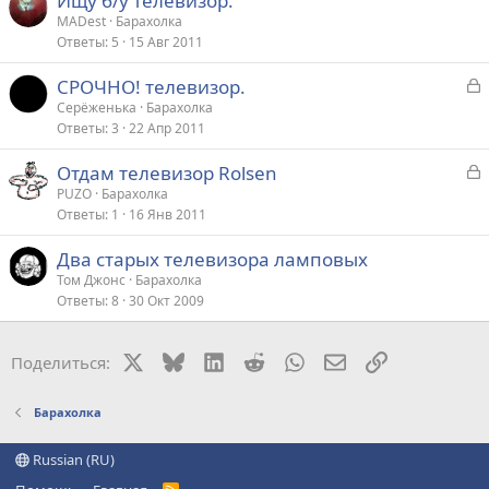
Ищу б/у телевизор.
MADest
Барахолка
Ответы
5
15 Авг 2011
З
СРОЧНО! телевизор.
а
Серёженька
Барахолка
Ответы
3
22 Апр 2011
к
р
З
Отдам телевизор Rolsen
а
PUZO
Барахолка
т
Ответы
1
16 Янв 2011
к
а
р
Два старых телевизора ламповых
Том Джонс
Барахолка
т
Ответы
8
30 Окт 2009
а
X
Bluesky
LinkedIn
Reddit
WhatsApp
Электронная поч
Ссылка
Поделиться:
Барахолка
Russian (RU)