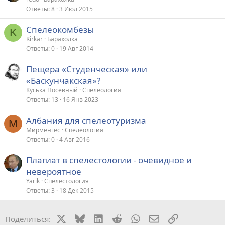
Ответы
8
3 Июл 2015
Спелеокомбезы
K
Kirkar
Барахолка
Ответы
0
19 Авг 2014
Пещера «Студенческая» или
«Баскунчакская»?
Куська Посевный
Спелеология
Ответы
13
16 Янв 2023
Албания для спелеотуризма
М
Мирменгес
Спелеология
Ответы
0
4 Авг 2016
Плагиат в спелестологии - очевидное и
невероятное
Yarik
Спелестология
Ответы
3
18 Дек 2015
X
Bluesky
LinkedIn
Reddit
WhatsApp
Электронная поч
Ссылка
Поделиться: