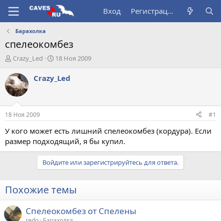
Вход
Регистрация
Барахолка
спелеокомбез
А
Д
Crazy_Led
18 Ноя 2009
в
а
т
т
Crazy_Led
о
а
р
н
т
а
е
ч
18 Ноя 2009
#1
м
а
ы
л
У кого может есть лишний спелеокомбез (кордура). Если
а
размер подходящий, я бы купил.
Войдите или зарегистрируйтесь для ответа.
Похожие темы
Спелеокомбез от Спелены
redo
Барахолка