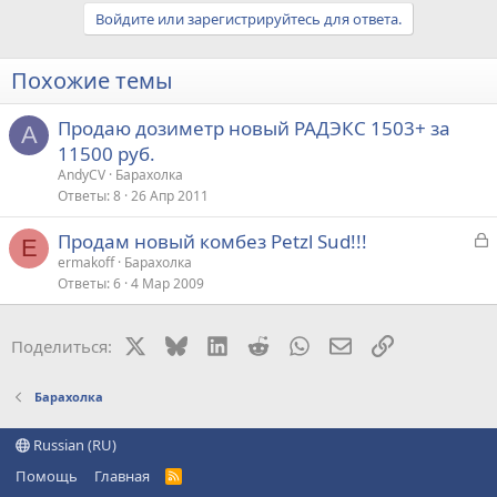
Войдите или зарегистрируйтесь для ответа.
Похожие темы
Продаю дозиметр новый РАДЭКС 1503+ за
A
11500 руб.
AndyCV
Барахолка
Ответы
8
26 Апр 2011
З
Продам новый комбез Petzl Sud!!!
E
а
ermakoff
Барахолка
Ответы
6
4 Мар 2009
к
р
X
Bluesky
LinkedIn
Reddit
WhatsApp
Электронная поч
Ссылка
Поделиться:
т
а
Барахолка
Russian (RU)
Помощь
Главная
R
S