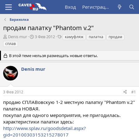
Вход
Регистрация
Барахолка
продам палатку "Phantom v.2"
А
Д
Т
Denis mur
3 Фев 2012
камуфляж
палатка
продам
в
а
е
сплав
т
т
г
о
а
и
В этой теме нельзя размещать новые ответы.
р
н
т
а
Denis mur
е
ч
м
а
ы
л
а
3 Фев 2012
#1
продаю СПЛАВовскую 1-2 местную палатку "Phantom v.2"
палатка НОВАЯ.
покупал для одного мероприятия, не пригодилась.
характеристики палатки здесь:
http://www.splav.ru/goodsdetail.aspx?
gid=20100303153215278017