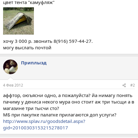
цвет тента "камуфляж"
хочу 3 000 р. звонить 8(916) 597-44-27.
могу выслать почтой
Приплызд
4 Фев 2012
#2
аффтор, оюъясни одно, а пожалуйста? йа нимагу понять
пачиму у дениса некого мура оно стоит аж три тысщи а в
магазине три тысчи сто?
МБ при пакупке палатке прилагаются доп услуги?
http://www.splav.ru/goodsdetail.aspx?
gid=20100303153215278017