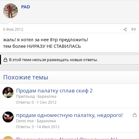
PAD
6 Фев 2012
#9
жаль! я хотел за нее 8тр предложить!
тем более НИРАЗУ НЕ СТАВИЛАСЬ
В этой теме нельзя размещать новые ответы.
Похожие темы
Продам палатку сплав скиф 2
Приплызд
Барахолка
Ответы
0
1 Сен 2012
З
продам одноместную палатку, недорого!
а
Denis mur
Барахолка
Ответы
3
14 Июл 2012
к
р