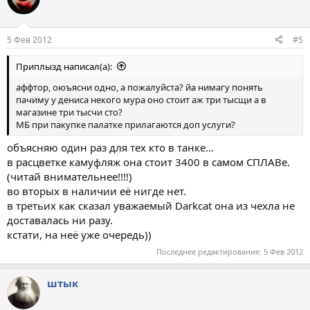
5 Фев 2012
#5
Приплызд написал(а):
аффтор, оюъясни одно, а пожалуйста? йа нимагу понять
пачиму у дениса некого мура оно стоит аж три тысщи а в
магазине три тысчи сто?
МБ при пакупке палатке прилагаются доп услуги?
объясняю один раз для тех кто в танке...
в расцветке камуфляж она стоит 3400 в самом СПЛАВе.
(читай внимательнее!!!!)
во вторых в наличии её нигде нет.
в третьих как сказал уважаемый Darkcat она из чехла не
доставалась ни разу.
кстати, на неё уже очередь))
Последнее редактирование:
5 Фев 2012
штык