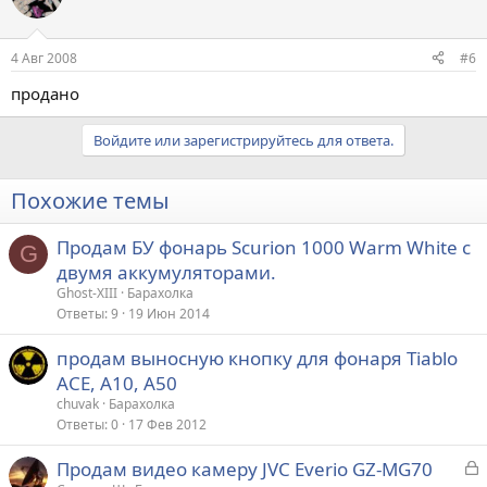
4 Авг 2008
#6
продано
Войдите или зарегистрируйтесь для ответа.
Похожие темы
Продам БУ фонарь Scurion 1000 Warm White с
G
двумя аккумуляторами.
Ghost-XIII
Барахолка
Ответы
9
19 Июн 2014
продам выносную кнопку для фонаря Tiablo
ACE, A10, A50
chuvak
Барахолка
Ответы
0
17 Фев 2012
З
Продам видео камеру JVC Everio GZ-MG70