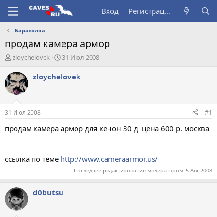
Вход
Регистрация
Барахолка
продам камера армор
А
Д
zloychelovek
31 Июл 2008
в
а
т
т
zloychelovek
о
а
р
н
т
а
е
ч
31 Июл 2008
#1
м
а
ы
л
продам камера армор для кенон 30 д. цена 600 р. москва
а
ссылка по теме
http://www.cameraarmor.us/
Последнее редактирование модератором:
5 Авг 2008
d0butsu