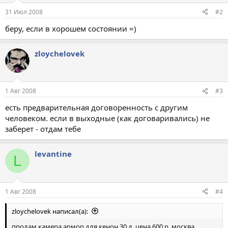
31 Июл 2008
#2
беру, если в хорошем состоянии =)
zloychelovek
1 Авг 2008
#3
есть предварительная договоренность с другим
человеком. если в выходные (как договаривались) не
заберет - отдам тебе
levantine
L
1 Авг 2008
#4
zloychelovek написал(а):
продам камера армор для кенон 30 д. цена 600 р. москва