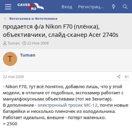
Вход
Регистрация
Фотосъемка и Фототехника
продается ф/а Nikon F70 (плёнка),
объективчики, слайд-сканер Acer 2740s
А
Д
Tuman
22 Ноя 2008
в
а
т
т
Tuman
T
о
а
р
н
т
а
е
ч
22 Ноя 2008
#1
м
а
ы
л
- Nikon F70, тут всё понятно, добавлю лишь, что у этой
а
модели, в отличие от подобных, экспозамер работает с
мануалфокусными объективами (тот же Зенитар).
В дополнение -
электронный тросик MC-12
, почти новые
батарейки и несколько пленочек из холодильника.
Работает идеально, внешне - потерт маленько.
= 2500