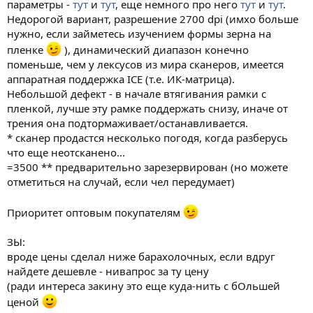
параметры -
тут
и
тут
, еще немного про него
тут
и
тут
.
Недорогой вариант, разрешение 2700 dpi (имхо больше
нужно, если займетесь изучением формы зерна на
пленке
), динамический диапазон конечно
поменьше, чем у лексусов из мира сканеров, имеется
аппаратная поддержка ICE (т.е. ИК-матрица).
Небольшой дефект - в начале втягивания рамки с
пленкой, лучше эту рамке поддержать снизу, иначе от
трения она подтормаживает/останавливается.
* сканер продастся несколько погодя, когда разберусь
что еще неотсканено...
=3500 ** предварительно зарезервирован (но можете
отметиться на случай, если чел передумает)
Приоритет оптовым покупателям
ЗЫ:
вроде цены сделал ниже барахолочных, если вдруг
найдете дешевле - нивапрос за ту цену
(ради интереса закину это еще куда-нить с бОльшей
ценой