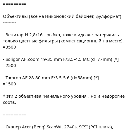
=========
Объективы (все на Никоновский байонет, фулформат)
---------
- Зенитар-Н 2,8/16 - рыбка, тоже в идеале, затерялись
только цветные фильтры (компенсационный на месте).
=3500
- Soligor AF Zoom 19-35 mm F/3.5-4.5 MC (d=77mm) [*]
=2500
- Tamron AF 28-80 mm F/3.5-5.6 (d=58mm) [*]
=1500
* эти 2 объектива "начального уровня", но и недорогие
соотв.
=========
- Сканер Acer (Benq) ScanWit 2740s, SCSI (PCI-плата),