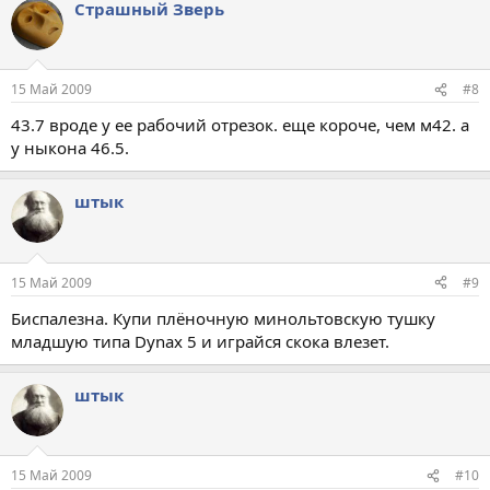
Страшный Зверь
15 Май 2009
#8
43.7 вроде у ее рабочий отрезок. еще короче, чем м42. а
у ныкона 46.5.
штык
15 Май 2009
#9
Биспалезна. Купи плёночную минольтовскую тушку
младшую типа Dynax 5 и играйся скока влезет.
штык
15 Май 2009
#10