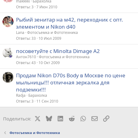
makkkki
Барахолка
Ответы
3
7 Июн 2010
Рыбий зенитар на м42, переходник с опт.
элементом и Nikon d40
Lana
Фотосъемка и Фототехника
Ответы
33
10 Июл 2009
посоветуйте с Minolta Dimage A2
Антон7610
Фотосъемка и Фототехника
Ответы
43
10 Окт 2009
Продам Nikon D70s Body в Москве по цене
мыльницы!!! отличная зеркалка для
подземки!!!
Radja
Барахолка
Ответы
3
11 Сен 2010
X
Bluesky
LinkedIn
Reddit
WhatsApp
Электронная поч
Ссылка
Поделиться:
Фотосъемка и Фототехника