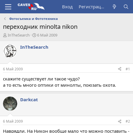
Вход
Регистрация
Фотосъемка и Фототехника
переходник minolta nikon
А
Д
InTheSearch
6 Май 2009
в
а
т
т
InTheSearch
о
а
р
н
т
а
е
ч
6 Май 2009
#1
м
а
ы
л
скажите существует ли такое чудо?
а
а то есть много оптики от минолты, поюзать охота.
Darkcat
6 Май 2009
#2
Наврядли. На Никон вообще мало что можно поставить -