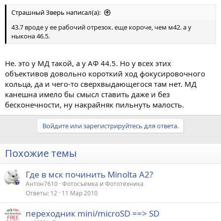
Страшный Зверь написал(а):
43.7 вроде у ее рабочий отрезок. еще короче, чем м42. а у
ныкона 46.5.
Не. это у МД такой, а у АФ 44.5. Но у всех этих
объективов довольно короткий ход фокусировочного
кольца, да и чего-то сверхвыдающегося там нет. МД
канешна имело бы смысл ставить даже и без
бесконечности, ну накрайняк пильнуть малость.
Войдите или зарегистрируйтесь для ответа.
Похожие темы
Где в мск починить Minolta A2?
Антон7610
Фотосъемка и Фототехника
Ответы
12
11 Мар 2010
переходник mini/microSD ==> SD