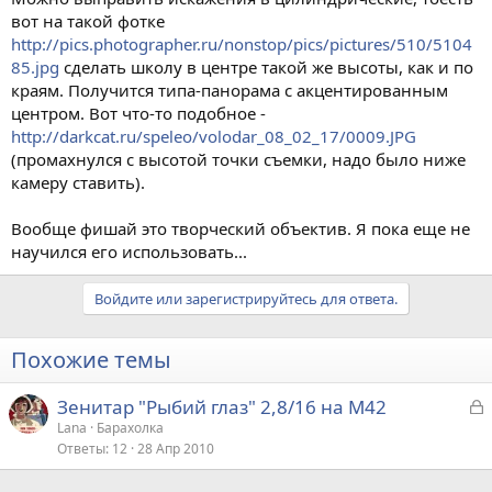
вот на такой фотке
http://pics.photographer.ru/nonstop/pics/pictures/510/5104
85.jpg
сделать школу в центре такой же высоты, как и по
краям. Получится типа-панорама с акцентированным
центром. Вот что-то подобное -
http://darkcat.ru/speleo/volodar_08_02_17/0009.JPG
(промахнулся с высотой точки съемки, надо было ниже
камеру ставить).
Вообще фишай это творческий объектив. Я пока еще не
научился его использовать...
Войдите или зарегистрируйтесь для ответа.
Похожие темы
З
Зенитар "Рыбий глаз" 2,8/16 на М42
а
Lana
Барахолка
Ответы
12
28 Апр 2010
к
р