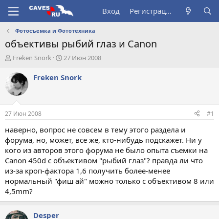
Вход
Регистрация
Фотосъемка и Фототехника
объективы рыбий глаз и Canon
А
Д
Freken Snork
27 Июн 2008
в
а
т
т
Freken Snork
о
а
р
н
т
а
е
ч
27 Июн 2008
#1
м
а
ы
л
наверно, вопрос не совсем в тему этого раздела и
а
форума, но, может, все же, кто-нибудь подскажет. Ни у
кого из авторов этого форума не было опыта съемки на
Canon 450d с объективом "рыбий глаз"? правда ли что
из-за кроп-фактора 1,6 получить более-менее
нормальный "фиш ай" можно только с объективом 8 или
4,5mm?
Desper