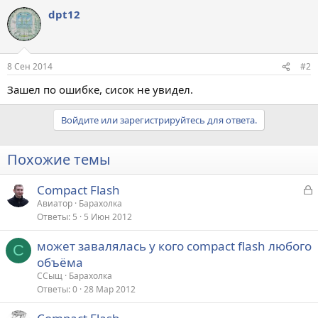
dpt12
8 Сен 2014
#2
Зашел по ошибке, сисок не увидел.
Войдите или зарегистрируйтесь для ответа.
Похожие темы
З
Compact Flash
а
Авиатор
Барахолка
Ответы
5
5 Июн 2012
к
р
может завалялась у кого compact flash любого
С
объёма
т
ССыщ
Барахолка
а
Ответы
0
28 Мар 2012