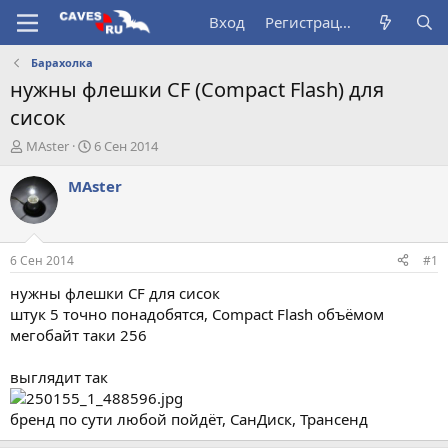
Вход
Регистрация
Барахолка
нужны флешки CF (Compact Flash) для
сисок
А
Д
МАster
6 Сен 2014
в
а
т
т
МАster
о
а
р
н
т
а
е
ч
6 Сен 2014
#1
м
а
ы
л
нужны флешки CF для сисок
а
штук 5 точно понадобятся, Compact Flash объёмом
мегобайт таки 256
выглядит так
бренд по сути любой пойдёт, СанДиск, Трансенд