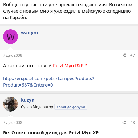
Вобще то у нас они уже продаются эдак с мая. Во всяком
случае с новым мио я уже ездил в майскую экспедицию
на Караби.
wadym
W
7 Дек 2008
#7
А как вам этот новый
Petzl Myo RXP ?
http://en.petzl.com/petzl/LampesProduits?
Produit=667&Critere=0
kuzya
Супер Модератор
Команда форума
7 Дек 2008
#8
Re: Ответ: новый диод для Petzl Myo XP