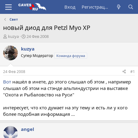
Вход
Регистрация
Свет
новый диод для Petzl Myo XP
А
Д
kuzya
24 Фев 2008
в
а
т
т
kuzya
о
а
Супер Модератор
Команда форума
р
н
т
а
е
ч
24 Фев 2008
#1
м
а
ы
л
Вот
нашёл в инете, до этого слышал об этом , например
а
слышал об этом на стэнде альпиндустрии на выставке
"Охота и Рыбаловство на Руси"
интересует, что кто думает на эту тему и есть ли у кого
более подобная информация ...
angel