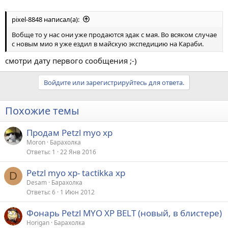
pixel-8848 написал(а):
Вобще то у нас они уже продаются эдак с мая. Во всяком случае
с новым мио я уже ездил в майскую экспедицию на Караби.
смотри дату первого сообщения ;-)
Войдите или зарегистрируйтесь для ответа.
Похожие темы
Продам Petzl myo xp
Moron
Барахолка
Ответы
1
22 Янв 2016
Petzl myo xp- tactikka xp
D
Desam
Барахолка
Ответы
6
1 Июн 2012
Фонарь Petzl MYO XP BELT (новый, в блистере)
Horigan
Барахолка