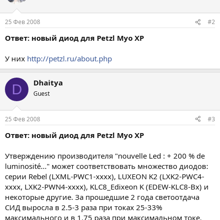
25 Фев 2008
#2
Ответ: новый диод для Petzl Myo XP
У них
http://petzl.ru/about.php
Dhaitya
D
Guest
25 Фев 2008
#3
Ответ: новый диод для Petzl Myo XP
Утверждению производителя "nouvelle Led : + 200 % de
luminosité..." может соответствовать множество диодов:
серии Rebel (LXML-PWC1-xxxx), LUXEON K2 (LXK2-PWC4-
xxxx, LXK2-PWN4-xxxx), KLC8_Edixeon K (EDEW-KLC8-Bx) и
некоторые другие. За прошедшие 2 года светоотдача
СИД выросла в 2.5-3 раза при токах 25-33%
максимального и в 1.75 раза при максимальном токе.