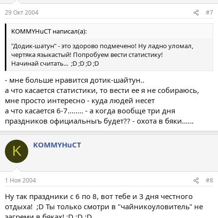
29 Окт 2004
#7
KOMMYHuCT написал(а):
"Додик-шатун" - это здорово подмечено! Ну ладно уломал,
чертяка языкастый! Попробуем вести статистику!
Начинай считать... ;D ;D ;D ;D
- мне больше нравится дотик-шайтун..
а что касается статистики, то вести ее я не собираюсь,
мне просто интересно - куда людей несет
а что касается 6-7........ - а когда вообще три дня
праздников официальныъ будет?? - охота в бяки......
KOMMYHuCT
K
1 Ноя 2004
#8
Ну так праздники с 6 по 8, вот тебе и 3 дня честного
отдыха! ;D Ты только смотри в "чайникоуловитель" не
загреми в бяках! ;D ;D ;D