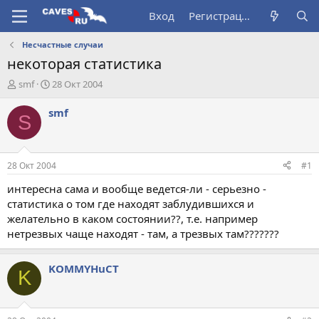
Вход
Регистрация
Несчастные случаи
некоторая статистика
А
Д
smf
28 Окт 2004
в
а
т
т
smf
S
о
а
р
н
т
а
е
ч
28 Окт 2004
#1
м
а
ы
л
интересна сама и вообще ведется-ли - серьезно -
а
статистика о том где находят заблудившихся и
желательно в каком состоянии??, т.е. например
нетрезвых чаще находят - там, а трезвых там???????
KOMMYHuCT
K