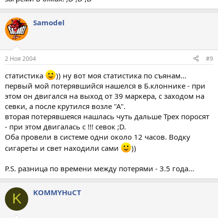
Samodel
2 Ноя 2004
#9
статистика
)) ну вот моя статистика по съянам...
первый мой потерявшийся нашелся в Б.клоннике - при
этом он двигался на выход от 39 маркера, с заходом на
севки, а после крутился возле "А".
вторая потерявшеяся нашлась чуть дальше Трех поросят
- при этом двигалась с !!! севок ;D.
Оба провели в системе одни около 12 часов. Водку
сигареты и свет находили сами
))
P.S. разница по времени между потерями - 3.5 года...
KOMMYHuCT
K