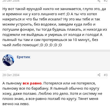
28 Окт 2004
#2
Ну вот такой ерундой никто не занимается, глупо это, да
и времени ни у кого лишнего нет! ;D А ты что хотел
нажраться и что бы тебя искали? Ну это мы тебе и так
можем устроить, без водовки, заведем куда либо и
потушим фонари, ты тогда будешь плакать, и никогда из
подземли не выйдешь и умрешь от холода и голода! А
пьяный ты там и сам протеряешься за 10 минут,, без
чьей либо помощи! ;D ;D ;D ;D ;D
Еретик
28 Окт 2004
#3
А пьяному
все равно
. Потерялся или не потерялся,
пьяному все по барабану. Я пьяный обычно по кругу
хожу, даже ползаю. Люблю это дело. Хотя и систему не
плохо знаю, а все-равно ползаб по кругу. Тянет меня
вечно на лево.