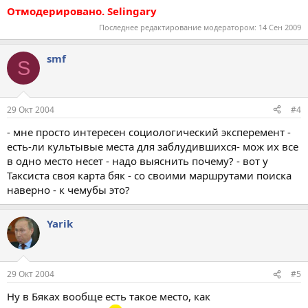
Отмодерировано. Selingary
Последнее редактирование модератором:
14 Сен 2009
smf
S
29 Окт 2004
#4
- мне просто интересен социологический эксперемент -
есть-ли культывые места для заблудившихся- мож их все
в одно место несет - надо выяснить почему? - вот у
Таксиста своя карта бяк - со своими маршрутами поиска
наверно - к чемубы это?
Yarik
29 Окт 2004
#5
Ну в Бяках вообще есть такое место, как