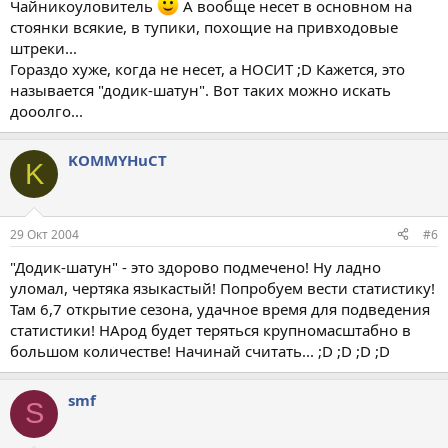
Чайникоуловитель
А вообще несет в основном на
стоянки всякие, в тупики, похощие на привходовые
штреки...
Гораздо хуже, когда не несет, а НОСИТ ;D Кажется, это
называется "додик-шатун". Вот таких можно искать
дооолго...
KOMMYHuCT
K
29 Окт 2004
#6
"Додик-шатун" - это здорово подмечено! Ну ладно
уломал, чертяка языкастый! Попробуем вести статистику!
Там 6,7 открытие сезона, удачное время для подведения
статистики! НАрод будет теряться крупномасштабно в
большом количестве! Начинай считать... ;D ;D ;D ;D
smf
S