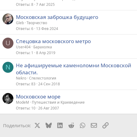
Ответы
8
7 Авг 2025
Московская заброшка будущего
Gleb
Творчество
Ответы
6
13 Фев 2024
Спецовка московского метро
U
User404
Барахолка
Ответы
1
8 Апр 2019
Не афишируемые каменоломни Московской
N
области.
Nekro
Спелестология
Ответы
83
24 Сен 2018
Московское море
ModeM
Путешествия и Краеведение
Ответы
10
26 Авг 2007
X
Bluesky
LinkedIn
Reddit
WhatsApp
Электронная поч
Ссылка
Поделиться: