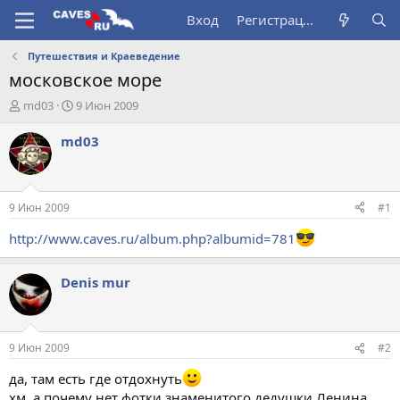
Вход
Регистрация
Путешествия и Краеведение
московское море
А
Д
md03
9 Июн 2009
в
а
т
т
md03
о
а
р
н
т
а
е
ч
9 Июн 2009
#1
м
а
ы
л
http://www.caves.ru/album.php?albumid=781
а
Denis mur
9 Июн 2009
#2
да, там есть где отдохнуть
хм, а почему нет фотки знаменитого дедушки Ленина