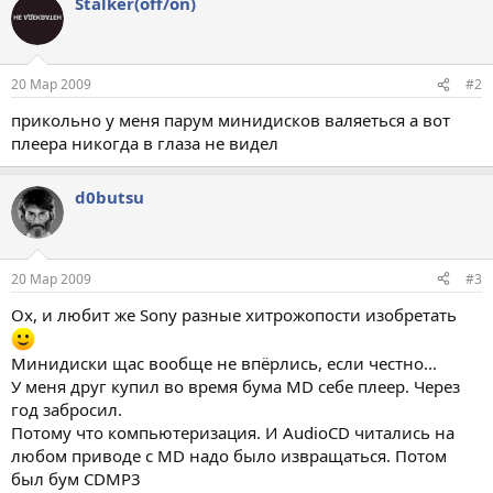
Stalker(off/on)
20 Мар 2009
#2
прикольно у меня парум минидисков валяеться а вот
плеера никогда в глаза не видел
d0butsu
20 Мар 2009
#3
Ох, и любит же Sony разные хитрожопости изобретать
Минидиски щас вообще не впёрлись, если честно...
У меня друг купил во время бума MD себе плеер. Через
год забросил.
Потому что компьютеризация. И AudioCD читались на
любом приводе с MD надо было извращаться. Потом
был бум CDMP3