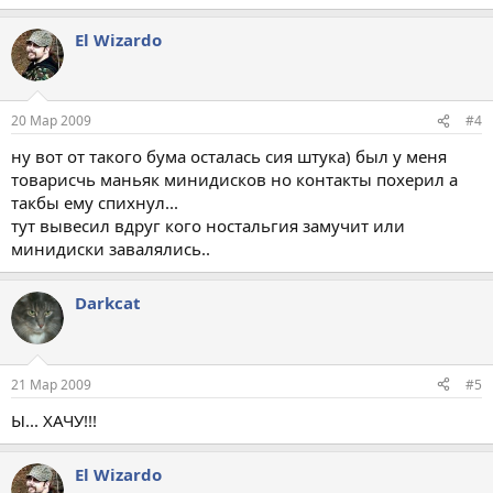
El Wizardo
20 Мар 2009
#4
ну вот от такого бума осталась сия штука) был у меня
товарисчь маньяк минидисков но контакты похерил а
такбы ему спихнул...
тут вывесил вдруг кого ностальгия замучит или
минидиски завалялись..
Darkcat
21 Мар 2009
#5
Ы... ХАЧУ!!!
El Wizardo