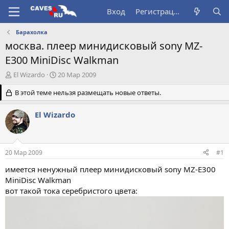
Вход
Регистрация
Барахолка
москва. плеер минидисковый sony MZ-
E300 MiniDisc Walkman
А
Д
El Wizardo
20 Мар 2009
в
а
т
В этой теме нельзя размещать новые ответы.
т
о
а
р
н
El Wizardo
т
а
е
ч
м
а
ы
л
20 Мар 2009
#1
а
имеется ненужный плеер минидисковый sony MZ-E300
MiniDisc Walkman
вот такой тока серебристого цвета: