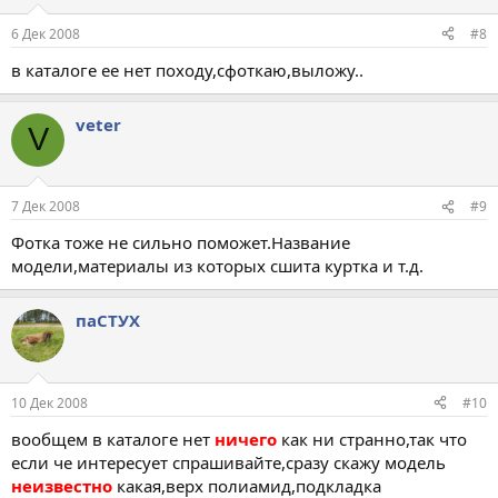
6 Дек 2008
#8
в каталоге ее нет походу,сфоткаю,выложу..
veter
V
7 Дек 2008
#9
Фотка тоже не сильно поможет.Название
модели,материалы из которых сшита куртка и т.д.
паСТУХ
10 Дек 2008
#10
вообщем в каталоге нет
ничего
как ни странно,так что
если че интересует спрашивайте,сразу скажу модель
неизвестно
какая,верх полиамид,подкладка