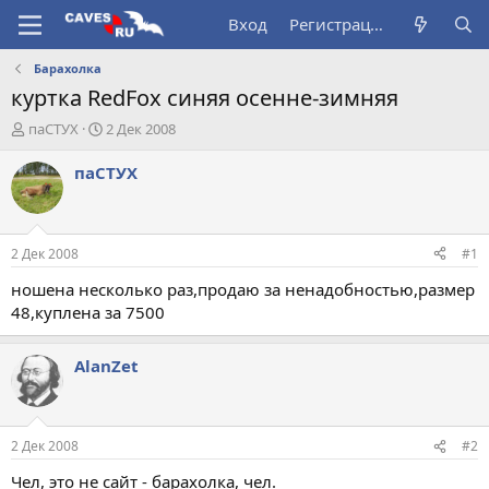
Вход
Регистрация
Барахолка
куртка RedFox синяя осенне-зимняя
А
Д
паСТУХ
2 Дек 2008
в
а
т
т
паСТУХ
о
а
р
н
т
а
е
ч
2 Дек 2008
#1
м
а
ы
л
ношена несколько раз,продаю за ненадобностью,размер
а
48,куплена за 7500
AlanZet
2 Дек 2008
#2
Чел, это не сайт - барахолка, чел.