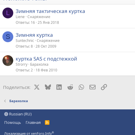
Зимняя тактическая куртка
L
Liene
Снаряжение
Ответы
16
25 Янв 2018
Зимняя куртка
S
Suntechnic
Снаряжение
Ответы
8
28 Окт 2009
куртка SAS с подстежкой
Strorry
Барахолка
Ответы
2
18 Фев 2010
X
Bluesky
LinkedIn
Reddit
WhatsApp
Электронная поч
Ссылка
Поделиться:
Барахолка
Russian (RU)
Помощь
Главная
R
S
S
®
Локализация от xenForo.Info