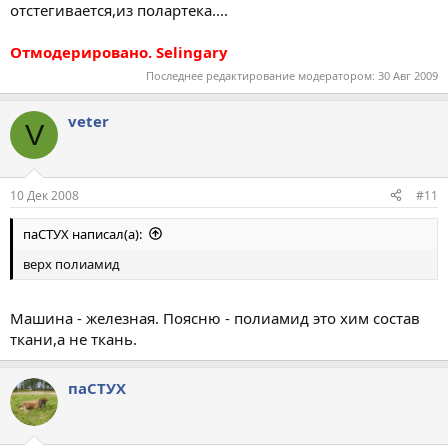
отстегивается,из полартека....
Отмодерировано. Selingary
Последнее редактирование модератором:
30 Авг 2009
veter
V
10 Дек 2008
#11
паСТУХ написал(а):
верх полиамид
Машина - железная. Поясню - полиамид это хим состав
ткани,а не ткань.
паСТУХ