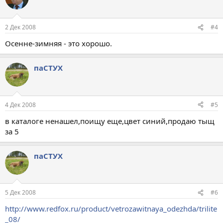
2 Дек 2008
#4
Осенне-зимняя - это хорошо.
паСТУХ
4 Дек 2008
#5
в каталоге ненашел,поищу еще,цвет синий,продаю тыщ
за 5
паСТУХ
5 Дек 2008
#6
http://www.redfox.ru/product/vetrozawitnaya_odezhda/trilite
_08/