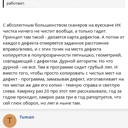
работают.
С абсолютным большинством сканеров на вуескане ИК
чистка ничего не чистит вообще, а только гадит.
Принцип там такой - делается карта дефектов. А потом от
каждого дефекта отмеряется заданное расстояние
вправо/влево, и с этих точек на место дефекта
копируется в полупрозрачности пятнышко, геометрией,
совпадающей с дефектом. Дурной алгоритм. Но что
дурной - не всё. Там в программе сидит грубый ляп. И
вместо того, чтобы просто копировать с чистых мест на
дефект - программа, замазывая дефект, изготавливает на
тех местах аж две его копии - темную справа и светлую
слева. Хамрику раз 20 про этот ляп рассказывали, год за
годом проходит, хамрик раза три в год рапортуется, что
сей глюк оборол, но ляп и ныне там.
Tuman
T