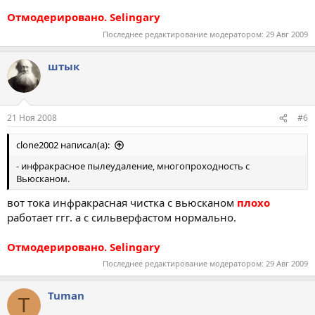
Отмодерировано. Selingary
Последнее редактирование модератором:
29 Авг 2009
штык
21 Ноя 2008
#6
clone2002 написал(а):
- инфракрасное пылеудаление, многопроходность с
Вьюсканом.
вот тока инфракрасная чистка с вьюсканом
плохо
работает ггг. а с сильверфастом нормально.
Отмодерировано. Selingary
Последнее редактирование модератором:
29 Авг 2009
Tuman
T