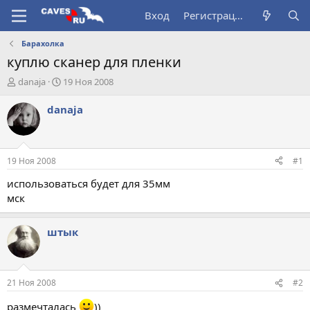
Вход
Регистрация
Барахолка
куплю сканер для пленки
А
Д
danaja
19 Ноя 2008
в
а
т
т
danaja
о
а
р
н
т
а
е
ч
19 Ноя 2008
#1
м
а
ы
л
использоваться будет для 35мм
а
мск
штык
21 Ноя 2008
#2
размечталась
))