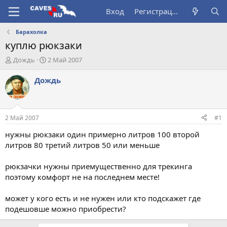
Вход
Регистрация
Барахолка
куплю рюкзаки
А
Д
Дождь
2 Май 2007
в
а
т
т
Дождь
о
а
р
н
т
а
е
ч
2 Май 2007
#1
м
а
ы
л
нужны рюкзаки один примерно литров 100 второй
а
литров 80 третий литров 50 или меньше
рюкзачки нужны приемущественно для трекинга
поэтому комфорт не на последнем месте!
может у кого есть и не нужен или кто подскажет где
подешовше можно приобрести?