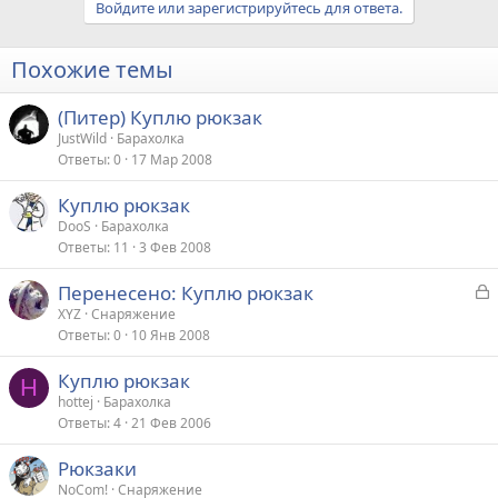
Войдите или зарегистрируйтесь для ответа.
Похожие темы
(Питер) Куплю рюкзак
JustWild
Барахолка
Ответы
0
17 Мар 2008
Куплю рюкзак
DooS
Барахолка
Ответы
11
3 Фев 2008
З
Перенесено: Куплю рюкзак
а
XYZ
Снаряжение
Ответы
0
10 Янв 2008
к
р
Куплю рюкзак
H
hottej
Барахолка
т
Ответы
4
21 Фев 2006
а
Рюкзаки
NoCom!
Снаряжение