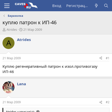
Вход
Регистрация
Барахолка
куплю патрон к ИП-46
А
Д
Atrides
21 Мар 2009
в
а
т
т
Atrides
A
о
а
р
н
т
а
е
ч
21 Мар 2009
#1
м
а
ы
л
Куплю регенеративный патрон к изол.противогазу
а
ИП-46
Lana
21 Мар 2009
#2
Atrides написал(а):