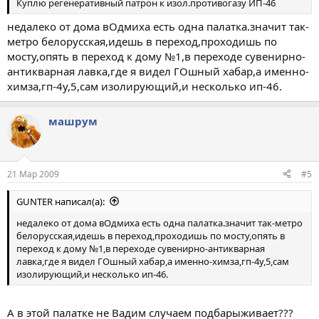
Куплю регенеративный патрон к изол.противогазу ИП-46
недалеко от дома вОдмиха есть одна палатка.значит так-
метро белорусская,идешь в переход,проходишь по
мосту,опять в переход к дому №1,в переходе сувенирно-
антикварная лавка,где я видел ГОшный хабар,а именно-
химза,гп-4у,5,сам изолирующий,и несколько ип-46.
машрум
21 Мар 2009
#5
GUNTER написал(а):
недалеко от дома вОдмиха есть одна палатка.значит так-метро
белорусская,идешь в переход,проходишь по мосту,опять в
переход к дому №1,в переходе сувенирно-антикварная
лавка,где я видел ГОшный хабар,а именно-химза,гп-4у,5,сам
изолирующий,и несколько ип-46.
А в этой палатке не Вадим случаем подбарыживает???