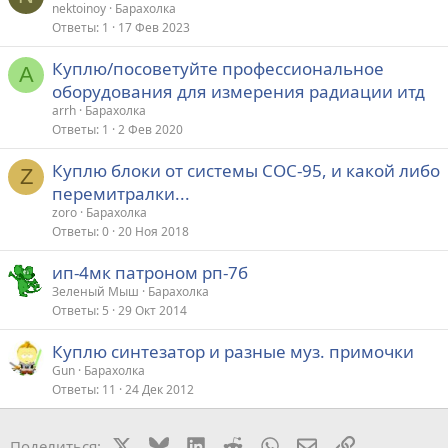
nektoinoy
Барахолка
Ответы
1
17 Фев 2023
Куплю/посоветуйте профессиональное
A
оборудования для измерения радиации итд
arrh
Барахолка
Ответы
1
2 Фев 2020
Куплю блоки от системы СОС-95, и какой либо
Z
перемитралки...
zoro
Барахолка
Ответы
0
20 Ноя 2018
ип-4мк патроном рп-7б
Зеленый Мыш
Барахолка
Ответы
5
29 Окт 2014
Куплю синтезатор и разные муз. примочки
Gun
Барахолка
Ответы
11
24 Дек 2012
X
Bluesky
LinkedIn
Reddit
WhatsApp
Электронная поч
Ссылка
Поделиться: