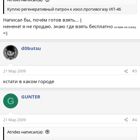
Куплю регенеративный патрон к изол.противогазу ИП-46
Написал бы, почём готов взять... )
ненене! я не продаю. знаю где взять бесплатно
но вам не скажу
=)
d0butsu
21 Мар 2009
#3
кстати в каком городе
GUNTER
G
21 Мар 2009
#4
Atrides написал(а):