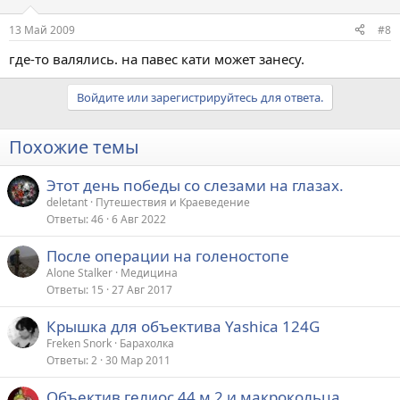
13 Май 2009
#8
где-то валялись. на павес кати может занесу.
Войдите или зарегистрируйтесь для ответа.
Похожие темы
Этот день победы со слезами на глазах.
deletant
Путешествия и Краеведение
Ответы
46
6 Авг 2022
После операции на голеностопе
Alone Stalker
Медицина
Ответы
15
27 Авг 2017
Крышка для объектива Yashica 124G
Freken Snork
Барахолка
Ответы
2
30 Мар 2011
Объектив гелиос 44 м 2 и макрокольца