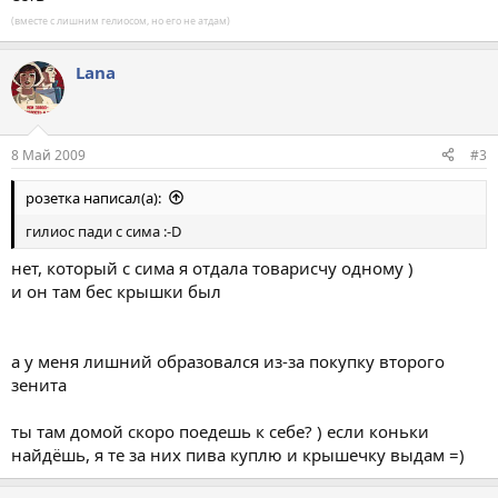
(вместе с лишним гелиосом, но его не атдам)
Lana
8 Май 2009
#3
розетка написал(а):
гилиос пади с сима :-D
нет, который с сима я отдала товарисчу одному )
и он там бес крышки был
а у меня лишний образовался из-за покупку второго
зенита
ты там домой скоро поедешь к себе? ) если коньки
найдёшь, я те за них пива куплю и крышечку выдам =)