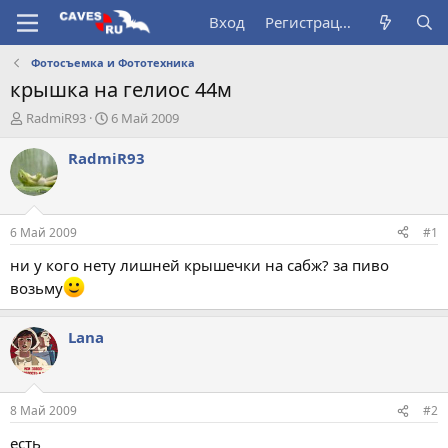
Вход
Регистрация
Фотосъемка и Фототехника
крышка на гелиос 44м
А
Д
RadmiR93
6 Май 2009
в
а
т
т
RadmiR93
о
а
р
н
т
а
е
ч
6 Май 2009
#1
м
а
ы
л
ни у кого нету лишней крышечки на сабж? за пиво
а
возьму
Lana
8 Май 2009
#2
есть