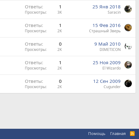
Ответы
1
25 Янв 2018
Просмотры
3K
Saracin
Ответы
1
15 Фев 2016
Просмотры
2K
Страшный Зверь
Ответы
0
9 Май 2010
Просмотры
2K
DIMETICON
Ответы
1
25 Ноя 2009
Просмотры
2K
El Wizardo
Ответы
0
12 Сен 2009
Просмотры
2K
Cugunder
Помощь
Главная
R
S