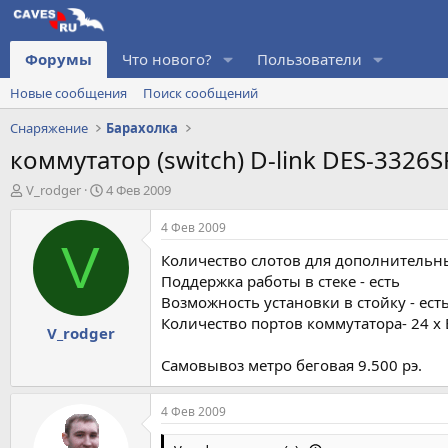
Форумы
Что нового?
Пользователи
Новые сообщения
Поиск сообщений
Снаряжение
Барахолка
коммутатор (switch) D-link DES-3326S
А
Д
V_rodger
4 Фев 2009
в
а
т
т
4 Фев 2009
о
а
V
Количество слотов для дополнительн
р
н
т
а
Поддержка работы в стеке - есть
е
ч
Возможность установки в стойку - ест
м
а
Количество портов коммутатора- 24 x 
V_rodger
ы
л
а
Самовывоз метро беговая 9.500 рэ.
4 Фев 2009