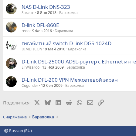
NAS D-Link DNS-323
Saracin
8 Янв 2018
Барахолка
D-link DFL-860E
redo
9 Фев 2016
Барахолка
гигабитный switch D-link DGS-1024D
DIMETICON
9 Май 2010
Барахолка
D-Link DSL-2500U ADSL-роутер с Ethernet ин
El Wizardo
13 Ноя 2009
Барахолка
D-Link DFL-200 VPN Межсетевой экран
Cugunder
12 Сен 2009
Барахолка
X
Bluesky
LinkedIn
Reddit
WhatsApp
Электронная почт
Ссылка
Поделиться:
Снаряжение
Барахолка
Russian (RU)