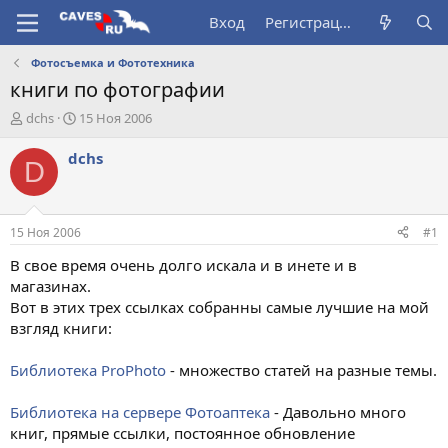
Вход
Регистрация
Фотосъемка и Фототехника
книги по фотографии
А
Д
dchs
15 Ноя 2006
в
а
т
т
dchs
D
о
а
р
н
т
а
е
ч
15 Ноя 2006
#1
м
а
ы
л
В свое время очень долго искала и в инете и в
а
магазинах.
Вот в этих трех ссылках собранны самые лучшие на мой
взгляд книги:
Библиотека ProPhoto
- множество статей на разные темы.
Библиотека на сервере Фотоаптека
- Давольно много
книг, прямые ссылки, постоянное обновление