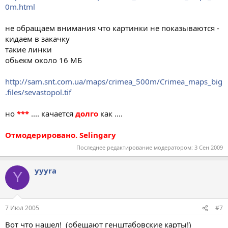
0m.html
не обращаем внимания что картинки не показываются -
кидаем в закачку
такие линки
обьекм около 16 МБ
http://sam.snt.com.ua/maps/crimea_500m/Crimea_maps_big
.files/sevastopol.tif
но
***
.... качается
долго
как ....
Отмодерировано. Selingary
Последнее редактирование модератором:
3 Сен 2009
yyyra
Y
7 Июл 2005
#7
Вот что нашел! (обещают генштабовские карты!)