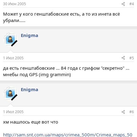
30 Июн 2005
#4
Может у кого генштабовские есть, а то из инета всё
убрали.....
Enigma
1 Июл 2005
#5
да есть генштабовские ... 84 года с грифом "секретно" ...
мнебы под GPS (img grammin)
Enigma
1 Июл 2005
#6
хм нашлось еще вот что
http://sam.snt.com.ua/maps/crimea_500m/Crimea_maps_50