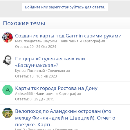
Войдите или зарегистрируйтесь для ответа.
Похожие темы
Создание карты под Garmin своими руками
Мех. поедатель шаурмы
Навигация и Картография
Ответы
20
24 Окт 2024
Пещера «Студенческая» или
«Баскунчакская»?
Куська Посевный
Спелеология
Ответы
13
16 Янв 2023
Карты ткк города Ростова на Дону
A
Aleksei666
Навигация и Картография
Ответы
0
29 Дек 2015
Велопоход по Аландским островам (это
между Финляндией и Швецией). Отчет о
поездке. Карты
Leo12
Путешествия и Краеведение