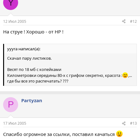
Y
12 Июл 2005
#12
На струе ! Хорошо - от НР !
yyyra написал(а):
Скачал пару листиков.
Весят по 18 мб с копейками
Километровки середины 80-х с грифом секретно, красота :
,...
где бы все это распечатать? ???
Partyzan
P
17 Июл 2005
#13
Спасибо огромное за ссылки, поставил качаться