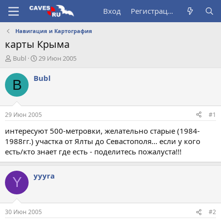
Вход
Регистрация
Навигация и Картография
карты Крыма
А
Д
Bubl
29 Июн 2005
в
а
т
т
Bubl
B
о
а
р
н
т
а
е
ч
29 Июн 2005
#1
м
а
ы
л
интересуют 500-метровки, желательно старые (1984-
а
1988гг.) участка от Ялты до Севастополя... если у кого
есть/кто знает где есть - поделитесь пожалуста!!!
yyyra
Y
30 Июн 2005
#2