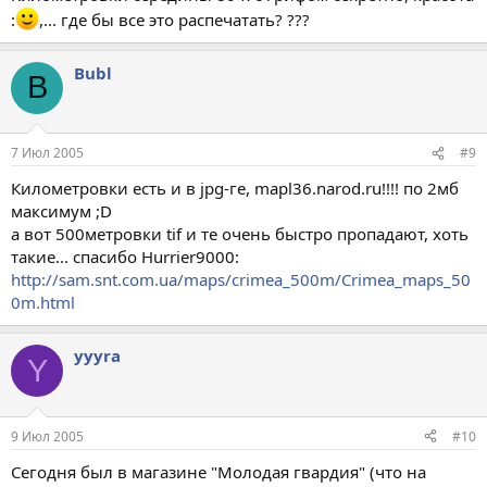
:
,... где бы все это распечатать? ???
Bubl
B
7 Июл 2005
#9
Километровки есть и в jpg-ге, mapl36.narod.ru!!!! по 2мб
максимум ;D
а вот 500метровки tif и те очень быстро пропадают, хоть
такие... спасибо Hurrier9000:
http://sam.snt.com.ua/maps/crimea_500m/Crimea_maps_50
0m.html
yyyra
Y
9 Июл 2005
#10
Сегодня был в магазине "Молодая гвардия" (что на