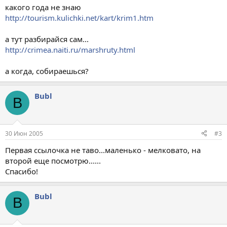
какого года не знаю
http://tourism.kulichki.net/kart/krim1.htm
а тут разбирайся сам...
http://crimea.naiti.ru/marshruty.html
а когда, собираешься?
Bubl
B
30 Июн 2005
#3
Первая ссылочка не таво...маленько - мелковато, на
второй еще посмотрю......
Спасибо!
Bubl
B