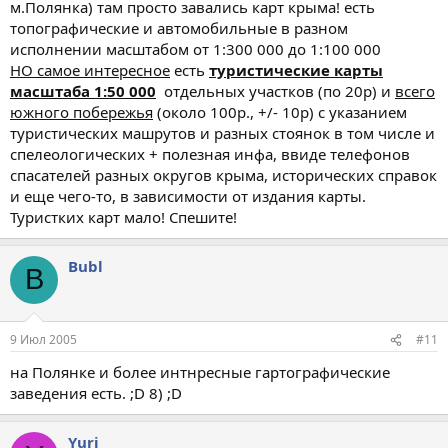
м.Полянка) там просто завались карт крыма! есть
топографические и автомобильные в разном
исполнении масштабом от 1:300 000 до 1:100 000
НО самое интересное
есть
туристические карты
масштаба 1:50 000
отдельных участков (по 20р) и
всего
южного побережья
(около 100р., +/- 10р) с указанием
туристических машрутов и разных стоянок в том числе и
спелеологических + полезная инфа, ввиде телефонов
спасателей разных округов крыма, исторических справок
и еще чего-то, в зависимости от издания карты.
Туристких карт мало! Спешите!
Bubl
B
9 Июл 2005
#11
на Полянке и более интнресные гартографические
заведения есть. ;D 8) ;D
Yuri