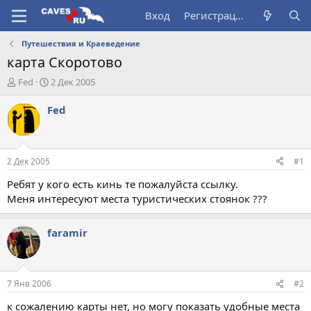
Вход
Регистрация
Путешествия и Краеведение
карта Скоротово
А
Д
Fed
2 Дек 2005
в
а
т
т
Fed
о
а
р
н
т
а
е
ч
2 Дек 2005
#1
м
а
ы
л
Ребят у кого есть кинь те пожалуйста ссылку.
а
Меня интересуют места туристических стоянок ???
faramir
7 Янв 2006
#2
к сожалению карты нет, но могу показать удобные места