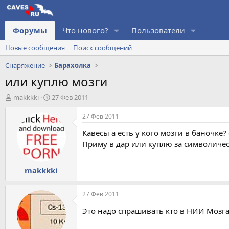
Форумы
Что нового?
Пользователи
Новые сообщения
Поиск сообщений
Снаряжение
Барахолка
или куплю мозги
А
Д
makkkki
27 Фев 2011
в
а
т
т
27 Фев 2011
о
а
Кавесы а есть у кого мозги в баночке
р
н
т
а
Приму в дар или куплю за символиче
е
ч
м
а
makkkki
ы
л
а
27 Фев 2011
Это надо спрашивать кто в НИИ Мозга