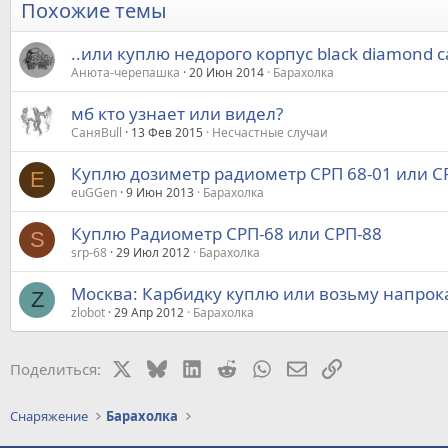
Похожие темы
..или куплю недорого корпус black diamond 
Анюта-черепашка
20 Июн 2014
Барахолка
мб кто узнает или видел?
СаняBull
13 Фев 2015
Несчастные случаи
Куплю дозиметр радиометр СРП 68-01 или С
E
euGGen
9 Июн 2013
Барахолка
Куплю Радиометр СРП-68 или СРП-88
S
srp-68
29 Июл 2012
Барахолка
Москва: Карбидку куплю или возьму напрока
Z
zlobot
29 Апр 2012
Барахолка
X
Bluesky
LinkedIn
Reddit
WhatsApp
Электронная почт
Ссылка
Поделиться:
Снаряжение
Барахолка