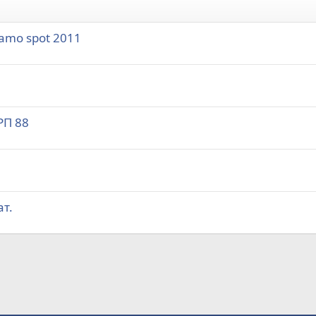
camo spot 2011
РП 88
т.
а