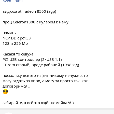
6veml.html
видюха ati radeon 8500 (agp)
проц Сeleron1300 с кулером к нему
память
NCP DDR pc133
128 и 256 Mb
Какакя то севуха
PCI USB контроллер (2xUSB 1.1)
CDrom старый, вроде рабочий (1998год)
поскольку всё это нафиг никому ненужно, то
могу отдать за пиво, а могу за просто так, как
договоримся ..
забирайте, а всё это ждёт помойка %-)