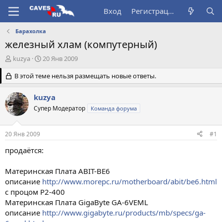
Вход
Регистрация
Барахолка
железный хлам (компутерный)
А
Д
kuzya
20 Янв 2009
в
а
т
В этой теме нельзя размещать новые ответы.
т
о
а
р
н
kuzya
т
а
Супер Модератор
Команда форума
е
ч
м
а
ы
л
20 Янв 2009
#1
а
продаётся:
Материнская Плата ABIT-BE6
описание
http://www.morepc.ru/motherboard/abit/be6.html
с процом P2-400
Материнская Плата GigaByte GA-6VEML
описание
http://www.gigabyte.ru/products/mb/specs/ga-