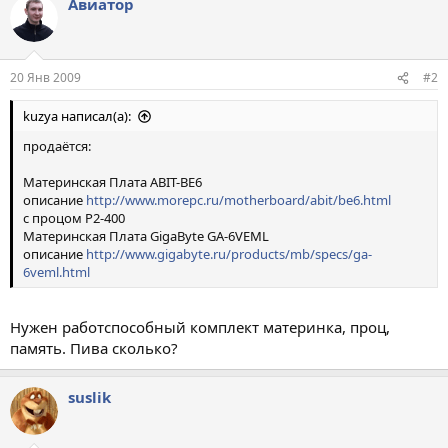
Авиатор
20 Янв 2009
#2
kuzya написал(а):
продаётся:
Материнская Плата ABIT-BE6
описание
http://www.morepc.ru/motherboard/abit/be6.html
с процом P2-400
Материнская Плата GigaByte GA-6VEML
описание
http://www.gigabyte.ru/products/mb/specs/ga-
6veml.html
Нужен работспособный комплект материнка, проц,
память. Пива сколько?
suslik