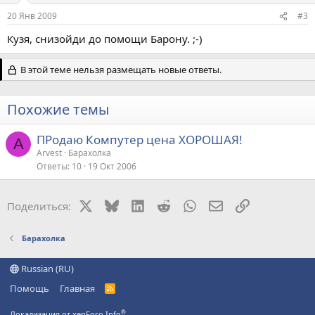
20 Янв 2009
#3
Кузя, снизойди до помощи Барону. ;-)
В этой теме нельзя размещать новые ответы.
Похожие темы
ПРодаю Компутер цена ХОРОШАЯ!
A
Arvest
Барахолка
Ответы
10
19 Окт 2006
X
Bluesky
LinkedIn
Reddit
WhatsApp
Электронная поч
Ссылка
Поделиться:
Барахолка
Russian (RU)
Помощь
Главная
R
S
S
®
Локализация от xenForo.Info