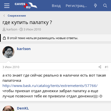
Вход
Регистрация
Снаряжение
где купить палатку ?
А
Д
karlson
3 Июн 2010
в
а
т
В этой теме нельзя размещать новые ответы.
т
о
а
р
н
karlson
т
а
е
ч
м
а
ы
л
3 Июн 2010
#1
а
а кто знает где сейчас реально в наличии есть вот такая
палаточка
http://www.bask.ru/catalog/tents/extremetents/57766/
чтобы приехал отдал денежки забрал палатку а еще
лучше позвонил тебе ее привезли отдал денежки))):-D
DenKL