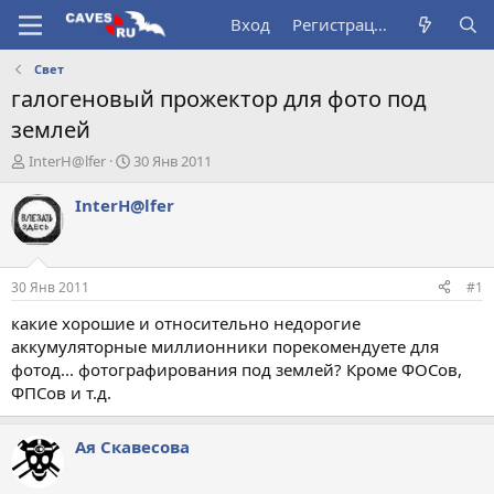
Вход
Регистрация
Свет
галогеновый прожектор для фото под
землей
А
Д
InterH@lfer
30 Янв 2011
в
а
т
т
InterH@lfer
о
а
р
н
т
а
е
ч
30 Янв 2011
#1
м
а
ы
л
какие хорошие и относительно недорогие
а
аккумуляторные миллионники порекомендуете для
фотод... фотографирования под землей? Кроме ФОСов,
ФПСов и т.д.
Ая Скавесова