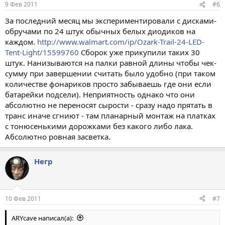
9 Фев 2011
#6
За последний месяц мы экспериментировали с дисками-
обручами по 24 штук обычных белых диодиков на
каждом.
http://www.walmart.com/ip/Ozark-Trail-24-LED-
Tent-Light/15599760
Сборок уже прикупили таких 30
штук. Нанизываются на палки равной длины чтобы чек-
сумму при завершении считать было удобно (при таком
количестве фонариков просто забываешь где они если
батарейки подсели). Неприятность однако что они
абсолютно не переносят сырости - сразу надо прятать в
транс иначе сгниют - там планарный монтаж на платках
с тонюсенькими дорожками без какого либо лака.
Абсолютно ровная засветка.
Негр
10 Фев 2011
#7
ARYсave написал(а):