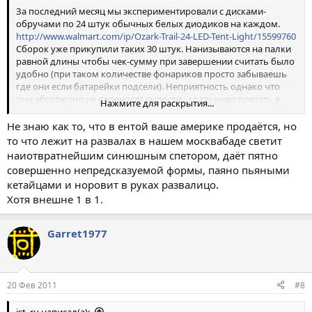
За последний месяц мы экспериментировали с дисками-
обручами по 24 штук обычных белых диодиков на каждом.
http://www.walmart.com/ip/Ozark-Trail-24-LED-Tent-Light/15599760
Сборок уже прикупили таких 30 штук. Нанизываются на палки
равной длины чтобы чек-сумму при завершении считать было
удобно (при таком количестве фонариков просто забываешь
где они если батарейки подсели). Неприятность однако что
они абсолютно не переносят сырости - сразу надо прятать в
Нажмите для раскрытия...
транс иначе сгниют - там планарный монтаж на платках с
тонюсенькими дорожками без какого либо лака. Абсолютно
Не знаю как то, что в ентой ваше америке продаётся, но
ровная засветка.
то что лежит на развалах в нашем москвабаде светит
наиотвратнейшим синюшным спетором, даёт пятно
совершенно непредсказуемой формы, паяно пьяными
кетайцами и норовит в руках развалицо.
Хотя внешне 1 в 1.
Garret1977
20 Фев 2011
#8
jst_ru написал(а):