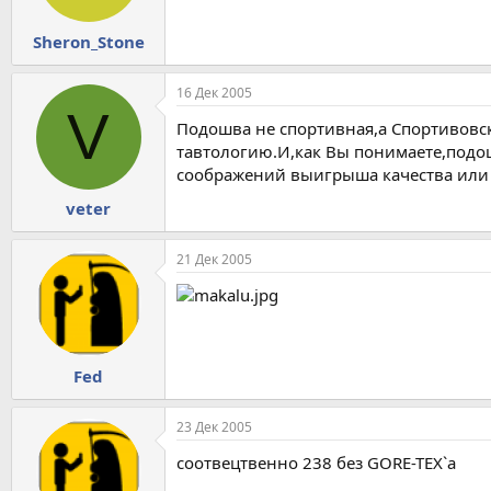
Sheron_Stone
16 Дек 2005
V
Подошва не спортивная,а Спортивовс
тавтологию.И,как Вы понимаете,подо
соображений выигрыша качества или 
veter
21 Дек 2005
Fed
23 Дек 2005
соотвецтвенно 238 без GORE-TEX`a