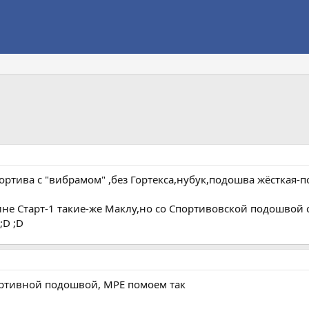
тива с "вибрамом" ,без Гортекса,нубук,подошва жёсткая-п
ине Старт-1 такие-же Маклу,но со Спортивовской подошвой
;D ;D
ортивной подошвой, MPE помоем так