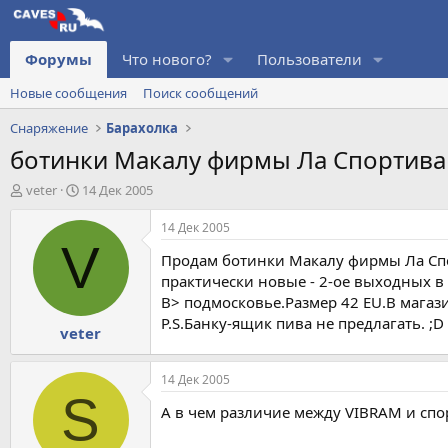
Форумы
Что нового?
Пользователи
Новые сообщения
Поиск сообщений
Снаряжение
Барахолка
ботинки Макалу фирмы Ла Спортива
А
Д
veter
14 Дек 2005
в
а
т
т
14 Дек 2005
о
а
V
Продам ботинки Макалу фирмы Ла Спор
р
н
т
а
практически новые - 2-ое выходных в
е
ч
В> подмосковье.Размер 42 EU.В магаз
м
а
P.S.Банку-ящик пива не предлагать. ;D 
veter
ы
л
а
14 Дек 2005
S
А в чем различие между VIBRAM и сп