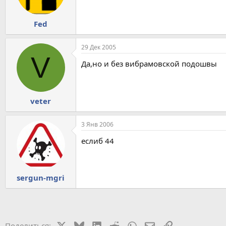
Fed
29 Дек 2005
V
Да,но и без вибрамовской подошвы
veter
3 Янв 2006
еслиб 44
sergun-mgri
X
Bluesky
LinkedIn
Reddit
WhatsApp
Электронная почт
Ссылка
Поделиться: