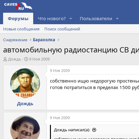
Форумы
Что нового?
Пользователи
Новые сообщения
Поиск сообщений
Снаряжение
Барахолка
автомобильную радиостанцию CB д
А
Д
Дождь
9 Ноя 2009
в
а
т
т
9 Ноя 2009
о
а
собственно ищю недорогую простеньку
р
н
т
а
готов потратиться в пределах 1500 ру
е
ч
м
а
Дождь
ы
л
а
9 Ноя 2009
Дождь написал(а):