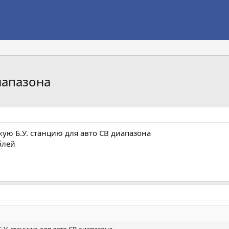
иапазона
ю Б.У. станцию для авто CB диапазона
блей