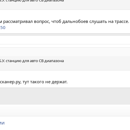
У. станцию для авто CB диапазона
м рассматривал вопрос, чтоб дальнобоев слушать на трассе.
250
У. станцию для авто CB диапазона
канер.ру, тут такого не держат.
ии