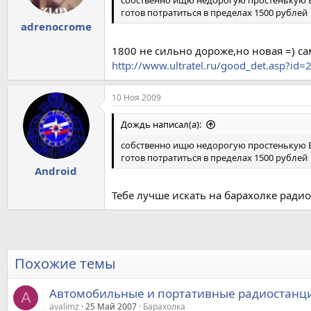
собственно ищю недорогую простенькую Б.
готов потратиться в пределах 1500 рублей
adrenocrome
1800 не сильно дороже,но новая =) са
http://www.ultratel.ru/good_det.asp?id=
10 Ноя 2009
Дождь написал(а):
собственно ищю недорогую простенькую Б.
готов потратиться в пределах 1500 рублей
Android
Тебе лучше искать на барахолке радиос
Похожие темы
Автомобильные и портативные радиостанц
A
avalimz
25 Май 2007
Барахолка