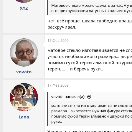
Матовое стекло можно сделать за час. А у
XYZ
его прикручивании латунных колечек жутк
нет. всё проще. шкала свободно враща
раскручивал.
17 Фев 2009
матовое стекло изготавливается не сло
участок необходимого размера... выре
помимо сухой тёрки алмазной шкурки 
тереть... .. и беречь руки..
vovato
17 Фев 2009
vovato написал(а):
матовое стекло изготавливается не сложно.
размера... вырезается нужная фигура стекл
помимо сухой тёрки алмазной шкурки по ст
Lana
руки..
У меня однажды матовое
орг
стекло с