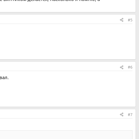
#5
#6
вал.
#7