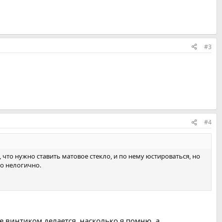
#3
#4
 что нужно ставить матовое стекло, и по нему юстироваться, но
то нелогично.
е винтиком делается, насколько я помню, а