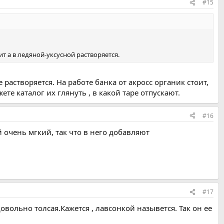
#15
т а в ледяной-уксусной растворяется.
растворяется. На работе банка от акросс органик стоит,
ете каталог их глянуть , в какой таре отпускают.
#16
очень мгкий, так что в него добавляют
#17
овольно толсая.Кажется , лавсонкой назывется. Так он ее