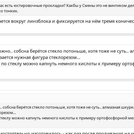
 вас есть юстировочные прокладки? Какбы у Смены это не винтиком д
о тонких.
ется вокруг линзблока и фиксируется на нём тремя коничес
жно.. собсна берётся стекло потоньше, хотя тоже не суть.. 
зается нужная фигура стеклорезом...
по стеклу можно капнуть немного кислоты к примеру ортоф
. собсна берётся стекло потоньше, хотя тоже не суть.. алмазная шкур
орезом...
еклу можно капнуть немного кислоты к примеру ортофосфорной между ш
амостоятельно изготовилось - как раз после проливания на н