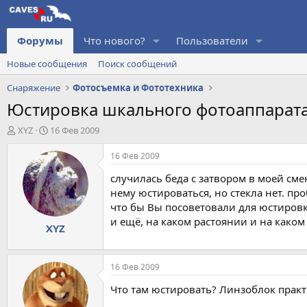
Форумы
Что нового?
Пользователи
Новые сообщения
Поиск сообщений
Снаряжение
Фотосъемка и Фототехника
Юстировка шкального фотоаппарат
А
Д
XYZ
16 Фев 2009
в
а
т
т
16 Фев 2009
о
а
случилась беда с затвором в моей сме
р
н
т
а
нему юстироваться, но стекла нет. пр
е
ч
что бы Вы посоветовали для юстировк
м
а
и ещё, на каком растоянии и на каком
XYZ
ы
л
а
16 Фев 2009
Что там юстировать? Линзоблок практ