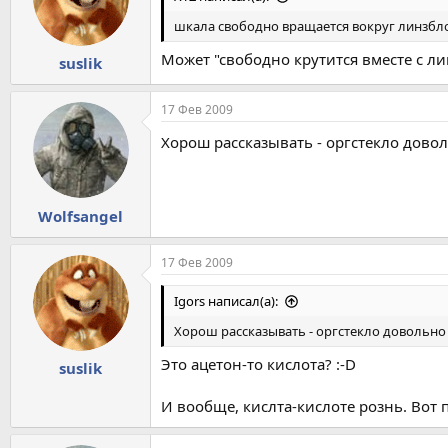
шкала свободно вращается вокруг линзбло
Может "свободно крутится вместе с л
suslik
17 Фев 2009
Хорош рассказывать - оргстекло довол
Wolfsangel
17 Фев 2009
Igors написал(а):
Хорош рассказывать - оргстекло довольно 
Это ацетон-то кислота? :-D
suslik
И вообще, кислта-кислоте рознь. Вот