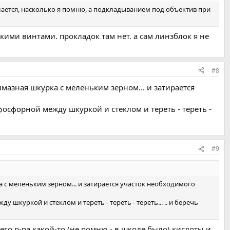
елается, насколько я помню, а подкладыванием под объектив при
кими винтами. прокладок там нет. а сам линзблок я не
#8
алмазная шкурка с меленьким зерном... и затирается
осфорной между шкуркой и стеклом и тереть - тереть -
#9
ка с меленьким зерном... и затирается участок необходимого
куркой и стеклом и тереть - тереть - тереть... .. и беречь
его р-ра какой-то (не помню - в школе было) кислоты и