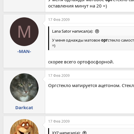
оставления минут на 20 =)
17 Фев 2009
M
Lana Sator написал(а):
У меня однажды матовое
орг
стекло самост
=)
-MAN-
скорее всего ортофосфорной.
17 Фев 2009
Оргстекло матируется ацетоном. Стекл
Darkcat
17 Фев 2009
XYZ написал(а):