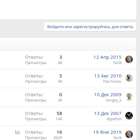
Войдите или зарегистрируйтесь для ответа.
Ответы
3
12 Апр 2015
Просмотры
4K
Yarik
Ответы
5
13 Авг 2010
Просмотры
3K
Поп Гапон
Ответы
0
10 Дек 2009
Просмотры
3K
Sergey_S
Ответы
58
13 Дек 2007
Просмотры
14K
dopefish
О
Ответы
1K
19 Янв 2019
п
Просмотры
362K
Yarik