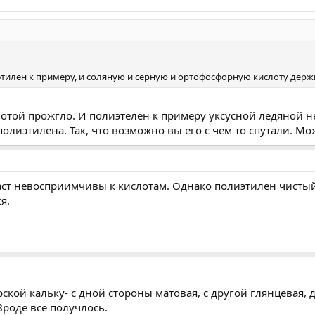
этилен к примеру, и соляную и серную и ортофосфорную кислоту держи
отой прожгло. И полиэтелен к примеру уксусной ледяной не 
полиэтилена. Так, что возможно вы его с чем то спутали. Мож
ст невосприимчивы к кислотам. Однако полиэтилен чистый 
я.
ской кальку- с дной стороны матовая, с другой глянцевая, д
Вроде все получлось.