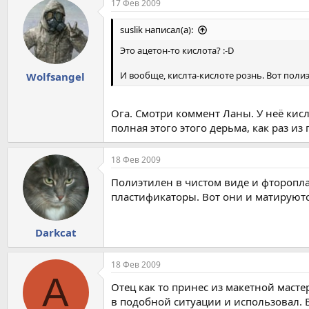
17 Фев 2009
suslik написал(а):
Это ацетон-то кислота? :-D
И вообще, кислта-кислоте рознь. Вот поли
Wolfsangel
Ога. Смотри коммент Ланы. У неё кисл
полная этого этого дерьма, как раз из 
18 Фев 2009
Полиэтилен в чистом виде и фторопла
пластификаторы. Вот они и матируютс
Darkcat
18 Фев 2009
А
Отец как то принес из макетной мастер
в подобной ситуации и использовал. 