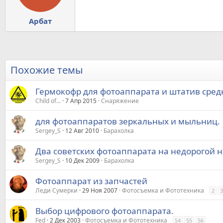
Арбат
Похожие темы
Гермокофр для фотоаппарата и штатив сред
Child of...
7 Апр 2015
Снаряжение
для фотоаппаратов зеркальных и мыльниц.
Sergey_S
12 Авг 2010
Барахолка
Два советских фотоаппарата на недорогой 
Sergey_S
10 Дек 2009
Барахолка
Фотоаппарат из запчастей
Леди Сумерки
29 Ноя 2007
Фотосъемка и Фототехника
2
3
Выбор цифрового фотоаппарата.
Fed
2 Дек 2003
Фотосъемка и Фототехника
54
55
56