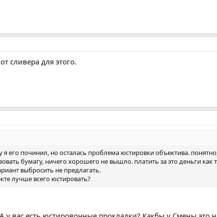
 от сливера для этого.
у я его починил, но осталась проблема юстировки объектива. понятно,
зовать бумагу, ничего хорошего не вышло. платить за это деньги как 
ариант выбросить не предлагать.
екте лучше всего юстировать?
 А у вас есть юстировочные прокладки? Какбы у Смены это н