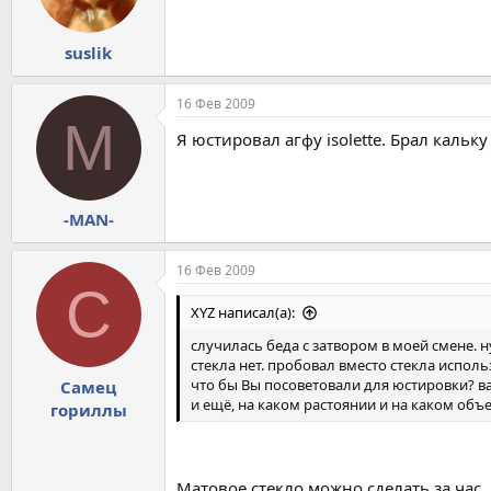
suslik
16 Фев 2009
M
Я юстировал агфу isolette. Брал кальку
-MAN-
16 Фев 2009
С
XYZ написал(а):
случилась беда с затвором в моей смене. н
стекла нет. пробовал вместо стекла исполь
что бы Вы посоветовали для юстировки? в
Самец
и ещё, на каком растоянии и на каком объ
гориллы
Матовое стекло можно сделать за час.