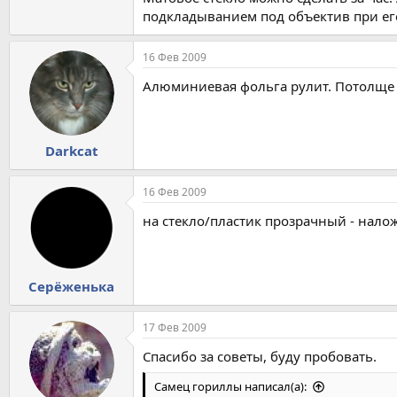
подкладыванием под объектив при ег
16 Фев 2009
Алюминиевая фольга рулит. Потолще 
Darkcat
16 Фев 2009
на стекло/пластик прозрачный - налож
Серёженька
17 Фев 2009
Спасибо за советы, буду пробовать.
Самец гориллы написал(а):