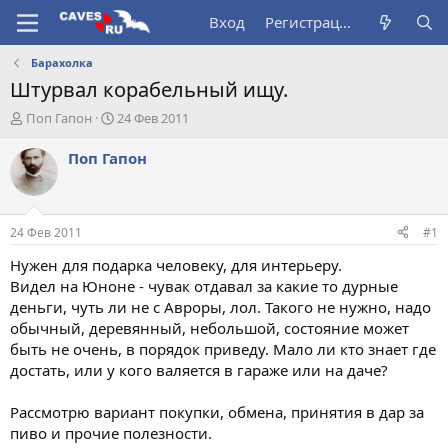
Вход
Регистрация
Барахолка
Штурвал корабельный ищу.
А
Д
Поп Гапон
24 Фев 2011
в
а
т
т
Поп Гапон
о
а
р
н
т
а
е
ч
24 Фев 2011
#1
м
а
ы
л
Нужен для подарка человеку, для интерьеру.
а
Видел на Юноне - чувак отдавал за какие то дурные
деньги, чуть ли не с Авроры, лол. Такого не нужно, надо
обычный, деревянный, небольшой, состояние может
быть не очень, в порядок приведу. Мало ли кто знает где
достать, или у кого валяется в гараже или на даче?
Рассмотрю вариант покупки, обмена, принятия в дар за
пиво и прочие полезности.