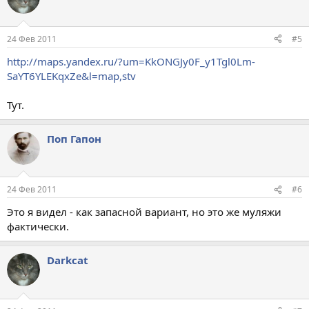
24 Фев 2011
#5
http://maps.yandex.ru/?um=KkONGJy0F_y1Tgl0Lm-
SaYT6YLEKqxZe&l=map,stv
Тут.
Поп Гапон
24 Фев 2011
#6
Это я видел - как запасной вариант, но это же муляжи
фактически.
Darkcat