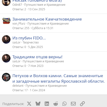
Рюкзак головного мозга)
Odin87
Путешествия и Краеведение
Ответы
2
13 Сен 2025
Занимательное Камчатковедение
von_Pfurz
Путешествия и Краеведение
Ответы
255
Суббота в 15:31
Из глубин FIDO...
saiLor
Творчество
Ответы
0
5 Дек 2025
Традициям отцов верны!
saiLor
Путешествия и Краеведение
Ответы
0
7 Ноя 2023
Петухов и Волхов камни. Самые знаменитые
и загадочные мегалиты Ярославской области.
deletant
Путешествия и Краеведение
Ответы
17
1 Сен 2024
X
Bluesky
LinkedIn
Reddit
WhatsApp
Электронная поч
Ссылка
Поделиться: