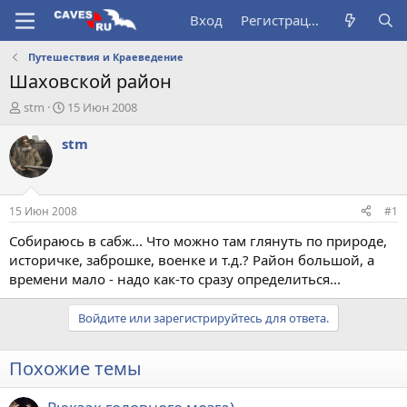
Вход
Регистрация
Путешествия и Краеведение
Шаховской район
А
Д
stm
15 Июн 2008
в
а
т
т
stm
о
а
р
н
т
а
е
ч
15 Июн 2008
#1
м
а
ы
л
Собираюсь в сабж... Что можно там глянуть по природе,
а
историчке, заброшке, военке и т.д.? Район большой, а
времени мало - надо как-то сразу определиться...
Войдите или зарегистрируйтесь для ответа.
Похожие темы