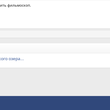
пить фильмоскоп.
ого озера...
а