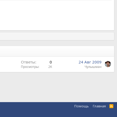
Ответы
0
24 Авг 2009
Просмотры
2K
Чулышман
Помощь
Главная
R
S
S