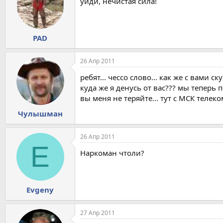
уйди, нечистая сила!
PAD
26 Апр 2011
ребят... чессо слово... как же с вами ску
куда же я денусь от вас??? мы теперь п
вы меня не теряйте... тут с МСК телеко
Чулышман
26 Апр 2011
E
Наркоман чтоли?
Evgeny
27 Апр 2011