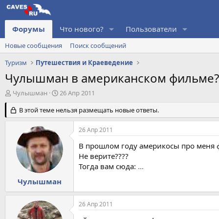
Форумы
Что нового?
Пользователи
Новые сообщения
Поиск сообщений
Туризм
Путешествия и Краеведение
Чулышман в американском фильме?
А
Д
Чулышман
26 Апр 2011
в
а
т
В этой теме нельзя размещать новые ответы.
т
о
а
р
н
26 Апр 2011
т
а
е
ч
В прошлом году америкосы про меня ф
м
а
Не верите????
ы
л
Тогда вам сюда:
...
а
Чулышман
26 Апр 2011