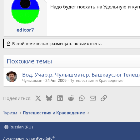
Надо будет поехать на Удельную и ку
editor7
В этой теме нельзя размещать новые ответы.
Похожие темы
Вод. Учар,р. Чулышман,р. Башкаус,юг Телецк
Чулышман
24 Авг 2009
Путешествия и Краеведение
X
Bluesky
LinkedIn
Reddit
WhatsApp
Электронная почт
Ссылка
Поделиться:
Туризм
Путешествия и Краеведение
Russian (RU)
®
Локализация от xenForo.Info