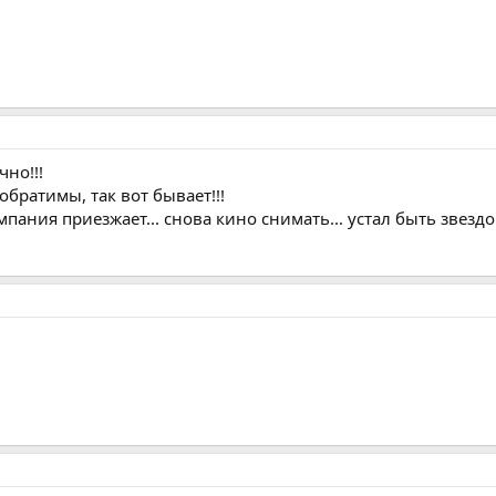
чно!!!
обратимы, так вот бывает!!!
мпания приезжает... снова кино снимать... устал быть звездой