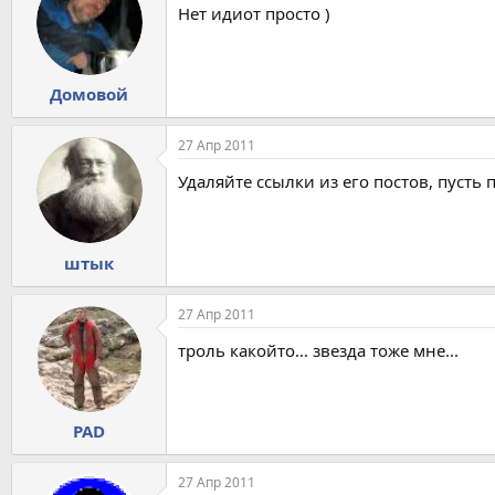
Нет идиот просто )
Домовой
27 Апр 2011
Удаляйте ссылки из его постов, пусть
штык
27 Апр 2011
троль какойто... звезда тоже мне...
PAD
27 Апр 2011