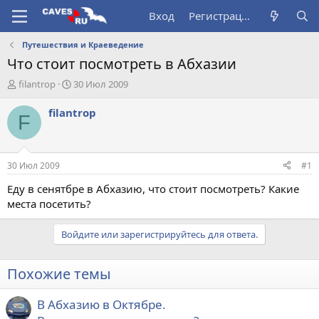
Вход
Регистрация
Путешествия и Краеведение
Что стоит посмотреть в Абхазии
А
Д
filantrop
30 Июл 2009
в
а
т
т
filantrop
F
о
а
р
н
т
а
е
ч
30 Июл 2009
#1
м
а
ы
л
Еду в сенятбре в Абхазию, что стоит посмотреть? Какие
а
места посетить?
Войдите или зарегистрируйтесь для ответа.
Похожие темы
В Абхазию в Октябре.