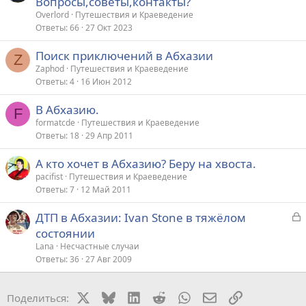
Вопросы,советы,контакты?
Overlord
Путешествия и Краеведение
Ответы
66
27 Окт 2023
Поиск приключений в Абхазии
Z
Zaphod
Путешествия и Краеведение
Ответы
4
16 Июн 2012
В Абхазию.
F
formatcde
Путешествия и Краеведение
Ответы
18
29 Апр 2011
А кто хочет в Абхазию? Беру на хвоста.
pacifist
Путешествия и Краеведение
Ответы
7
12 Май 2011
З
ДТП в Абхазии: Ivan Stone в тяжёлом
а
состоянии
к
Lana
Несчастные случаи
р
Ответы
36
27 Авг 2009
т
X
Bluesky
LinkedIn
Reddit
WhatsApp
Электронная поч
Ссылка
Поделиться:
а