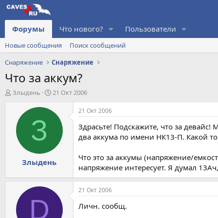
Форумы
Что нового?
Пользователи
Новые сообщения
Поиск сообщений
Снаряжение
Снаряжение
Что за аккум?
А
Д
Злыдень
21 Окт 2006
в
а
т
т
21 Окт 2006
о
а
З
Здрасьте! Подскажите, что за девайс
р
н
т
а
два аккума по имени НК13-П. Какой т
е
ч
м
а
Что это за аккумы (напряжение/емкост
Злыдень
ы
л
напряжение интересует. Я думал 13Ач,
а
21 Окт 2006
D
Личн. сообщ.