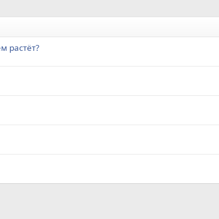
ем растёт?
а