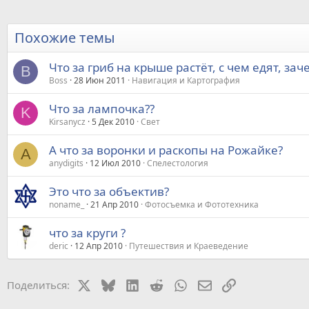
Похожие темы
Что за гриб на крыше растёт, с чем едят, зач
B
Boss
28 Июн 2011
Навигация и Картография
Что за лампочка??
K
Kirsanycz
5 Дек 2010
Свет
А что за воронки и раскопы на Рожайке?
A
anydigits
12 Июл 2010
Спелестология
Это что за объектив?
noname_
21 Апр 2010
Фотосъемка и Фототехника
что за круги ?
deric
12 Апр 2010
Путешествия и Краеведение
X
Bluesky
LinkedIn
Reddit
WhatsApp
Электронная почт
Ссылка
Поделиться: