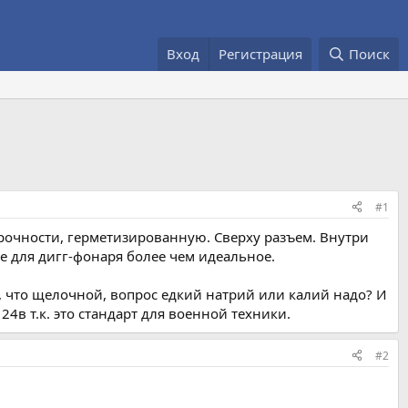
Вход
Регистрация
Поиск
#1
прочности, герметизированную. Сверху разъем. Внутри
е для дигг-фонаря более чем идеальное.
но, что щелочной, вопрос едкий натрий или калий надо? И
4в т.к. это стандарт для военной техники.
#2