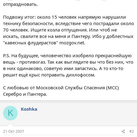
отпраздновать.
Подвожу итог: около 15 человек напрямую нарушили
технику безопасности, вследствие чего пострадали около
70 человек. Ищите козла отпущения. Или чтоб не
искать, свалите все на меня и Пантеру. Ибо у доблестных
"кавесных флудерастов" mozgov.net.
P.S. На будущее, человечество изобрело прекраснейшую
вещь - противогаз. Так как выглядите вы что без них, что
в них одинаково, советую ими запастись. А то кто-то
решит ещё крыс потравить дихлофосом.
С любовью от Московской Службы Спасения (МСС)
Серебро и Пантера.
Koshka
K
21 Окт 2007
#2