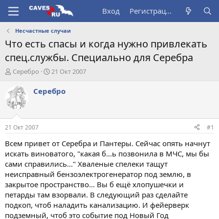
Вход
Регистрация
Несчастные случаи
Что есть спасы и когда нужно привлекать
спец.службы. Специально для Серебра
А
Д
Серебро
21 Окт 2007
в
а
т
т
Серебро
о
а
р
н
т
а
е
ч
21 Окт 2007
#1
м
а
ы
л
Всем привет от Серебра и Пантеры. Сейчас опять начнут
а
искать виноватого, "какая б...ь позвонила в МЧС, мы бы
сами справились..." Хваленые спелеки тащут
неисправный бензоэлектрогенератор под землю, в
закрытое пространство... Вы б ещё хлопушечки и
петарды там взорвали. В следующий раз сделайте
подкоп, чтоб наладить канализацию. И фейерверк
подземный, чтоб это событие под Новый Год