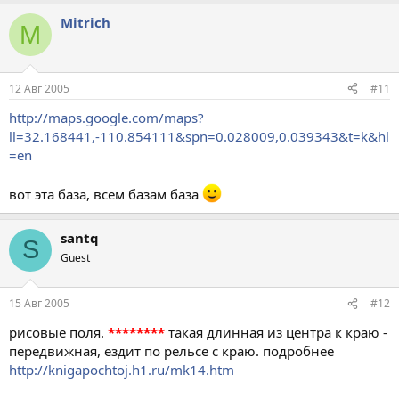
Mitrich
M
12 Авг 2005
#11
http://maps.google.com/maps?
ll=32.168441,-110.854111&spn=0.028009,0.039343&t=k&hl
=en
вот эта база, всем базам база
santq
S
Guest
15 Авг 2005
#12
рисовые поля.
********
такая длинная из центра к краю -
передвижная, ездит по рельсе с краю. подробнее
http://knigapochtoj.h1.ru/mk14.htm