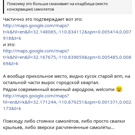
Помоему это больше смахивает на кладбище (место
консервации) самолетов
Частично это подтверждает вот это:
http://maps.google.com/maps?
t=k&hl=en&ll=32.148065,-110.834112&spn=0.005414,0.007
918&t=k
и это:
http://maps.google.com/maps?
t=k&hl=en&ll=32.167675,-110.839659&spn=0.005485,0.008
69&t=k
А вообще прикольное место, видно кусок старой впп, на
остальной части вырос городской квартал.
Рядом современный военный аэродром, welcome
http://maps.google.com/maps?
hl=en&t=k&ll=32.171244,-110.879251&spn=0.001371,0.002
173&t=k
Повсюду либо стоянки самолётов, либо просто свалки
крыльев, либо зверски расчленённые самолёты...