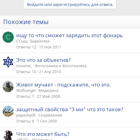
Войдите или зарегистрируйтесь для ответа.
Похожие темы
ищу то что сможет зарядить этот фонарь
С
ССыщ
Барахолка
Ответы
12
15 Ноя 2011
Это что за объектив?
noname_
Фотосъемка и Фототехника
Ответы
10
21 Апр 2010
Живот мучает - подскажите, что это.
Wolfsangel
Медицина
Ответы
7
27 Май 2009
защитный свойства "3 ми" что это такое?
papasha08
Снаряжение
Ответы
8
7 Сен 2009
Что это может быть?
<RE2T>
Медицина