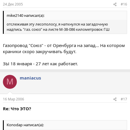
24 Дек 2005
#16
mike2140 написал(а):
отслеживая эту лесополосу, я наткнулся на загадочную
надпись "газ. союз" на листе М-38-086 километровок ГШ
Газопровод "Союз" - от Оренбурга на запад... На котором
краники скоро закручивать будут.
ЗЫ 18 января - 27 лет как работает.
maniacus
M
16 Мар 2006
#17
Re: Что ЭТО?
Konodap написал(а):