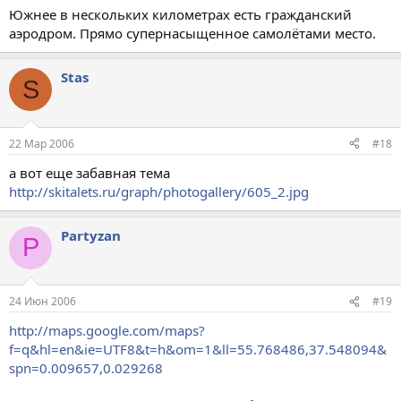
Южнее в нескольких километрах есть гражданский
аэродром. Прямо супернасыщенное самолётами место.
Stas
S
22 Мар 2006
#18
а вот еще забавная тема
http://skitalets.ru/graph/photogallery/605_2.jpg
Partyzan
P
24 Июн 2006
#19
http://maps.google.com/maps?
f=q&hl=en&ie=UTF8&t=h&om=1&ll=55.768486,37.548094&
spn=0.009657,0.029268