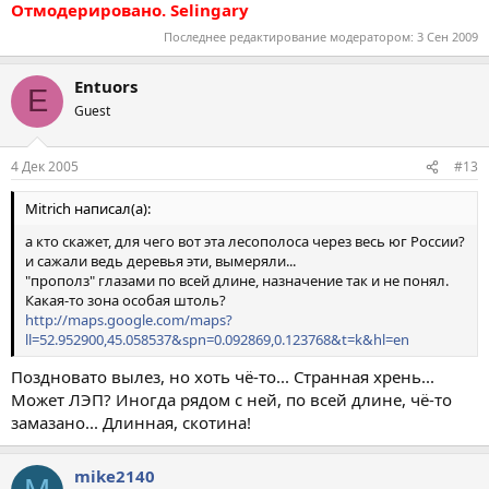
Отмодерировано. Selingary
Последнее редактирование модератором:
3 Сен 2009
Entuors
E
Guest
4 Дек 2005
#13
Mitrich написал(а):
а кто скажет, для чего вот эта лесополоса через весь юг России?
и сажали ведь деревья эти, вымеряли...
"прополз" глазами по всей длине, назначение так и не понял.
Какая-то зона особая штоль?
http://maps.google.com/maps?
ll=52.952900,45.058537&spn=0.092869,0.123768&t=k&hl=en
Поздновато вылез, но хоть чё-то... Странная хрень...
Может ЛЭП? Иногда рядом с ней, по всей длине, чё-то
замазано... Длинная, скотина!
mike2140