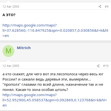
12 Авг 2005
#9
A ЭТО?
http://maps.google.com/maps?
ll=37.628560,-116.847925&spn=0.020857,0.030856&t=k&hl
=en
Mitrich
M
12 Авг 2005
#10
а кто скажет, для чего вот эта лесополоса через весь юг
России? и сажали ведь деревья эти, вымеряли...
"прополз" глазами по всей длине, назначение так и не
понял. Какая-то зона особая штоль?
http://maps.google.com/maps?
ll=52.952900,45.058537&spn=0.092869,0.123768&t=k&hl=
en