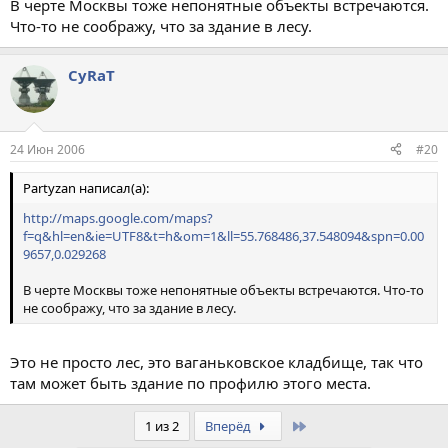
В черте Москвы тоже непонятные объекты встречаются.
Что-то не соображу, что за здание в лесу.
CyRaT
24 Июн 2006
#20
Partyzan написал(а):
http://maps.google.com/maps?
f=q&hl=en&ie=UTF8&t=h&om=1&ll=55.768486,37.548094&spn=0.00
9657,0.029268
В черте Москвы тоже непонятные объекты встречаются. Что-то
не соображу, что за здание в лесу.
Это не просто лес, это ваганьковское кладбище, так что
там может быть здание по профилю этого места.
Last
1 из 2
Вперёд