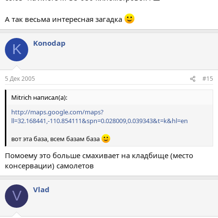
А так весьма интересная загадка
Konodap
K
5 Дек 2005
#15
Mitrich написал(а):
http://maps.google.com/maps?
ll=32.168441,-110.854111&spn=0.028009,0.039343&t=k&hl=en
вот эта база, всем базам база
Помоему это больше смахивает на кладбище (место
консервации) самолетов
Vlad
V