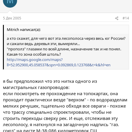
M
5 Дек 2005
#14
Mitrich написал(а):
а кто скажет, для чего вот эта лесополоса через весь юг России?
и сажали ведь деревья эти, вымеряли...
"прополз" глазами по всей длине, назначение так и не понял.
Какая-то зона особая штоль?
http://maps.google.com/maps?
ll=52.952900,45.058537&spn=0.092869,0.123768&t=k&hl=en
я бы предположил что это нитка одного из
магистральных газопроводов:
если посмотреть ее прохождение на топокартах, она
проходит практически везде "верхом" - по водоразделам
мелких речушек, тщательно обходя все овраги - похоже
что трассу специально спроектировали, чтобы не
строить переходы сверху рек. И еще, отслеживая эту
лесополосу, я наткнулся на загадочную надпись "газ.
союз" на листе М-38-086 километровок ГШ