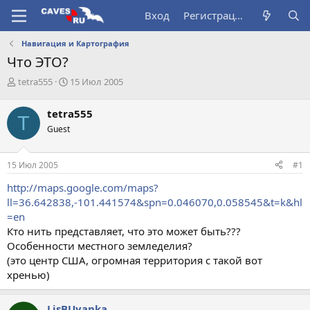
Вход
Регистрация
Навигация и Картография
Что ЭТО?
А
Д
tetra555
15 Июл 2005
в
а
т
т
tetra555
T
о
а
Guest
р
н
т
а
е
ч
15 Июл 2005
#1
м
а
ы
л
http://maps.google.com/maps?
а
ll=36.642838,-101.441574&spn=0.046070,0.058545&t=k&hl
=en
Кто нить представляет, что это может быть???
Особенности местного земледелия?
(это центр США, огромная территория с такой вот
хренью)
LisBUyanka