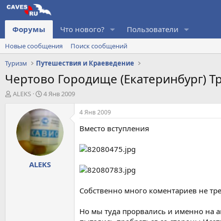
Форумы
Что нового?
Пользователи
Новые сообщения
Поиск сообщений
Туризм
Путешествия и Краеведение
Чертово Городище (Екатеринбург) Т
А
Д
ALEKS
4 Янв 2009
в
а
т
т
4 Янв 2009
о
а
Вместо вступления
р
н
т
а
е
ч
м
а
ALEKS
ы
л
а
Собственно много коментариев не треб
Но мы туда прорвались и именно на а