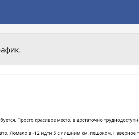
рафик.
уется. Просто красивое место, в достаточно труднодоступн
вто. Ломало в -12 идти 5 с лишним км. пешоком. Наверное 