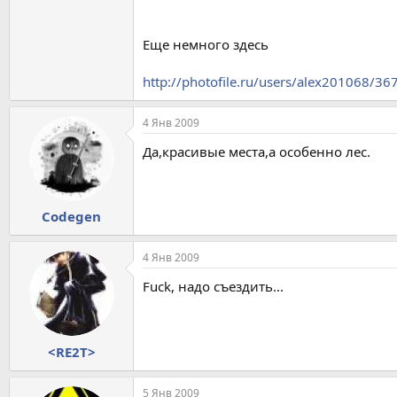
Еще немного здесь
http://photofile.ru/users/alex201068/36
4 Янв 2009
Да,красивые места,а особенно лес.
Codegen
4 Янв 2009
Fuck, надо съездить...
<RE2T>
5 Янв 2009