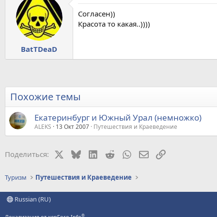
Согласен))
Красота то какая..))))
BatTDeaD
Похожие темы
Екатеринбург и Южный Урал (немножко)
ALEKS
13 Окт 2007
Путешествия и Краеведение
X
Bluesky
LinkedIn
Reddit
WhatsApp
Электронная почт
Ссылка
Поделиться:
Туризм
Путешествия и Краеведение
Russian (RU)
®
Локализация от xenForo.Info