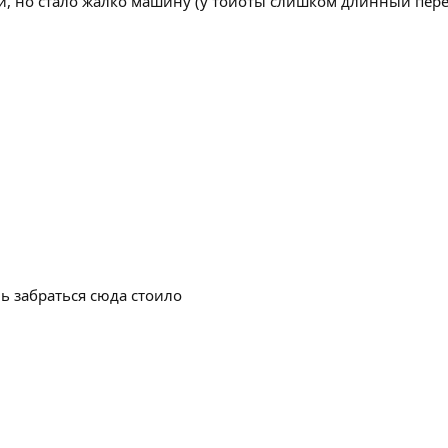
и, но стало жалко машину (у тойоты слишком длинный пере
ь забраться сюда стоило