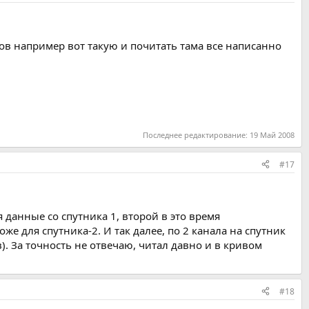
ов например вот такую и почитать тама все написанно
Последнее редактирование:
19 Май 2008
#17
данные со спутника 1, второй в это время
оже для спутника-2. И так далее, по 2 канала на спутник
 За точность не отвечаю, читал давно и в кривом
#18