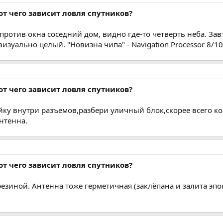
от чего зависит ловля спутников?
ротив окна соседний дом, видно где-то четверть неба. Завт
зуально целый. "Новизна чипа" - Navigation Processor 8/10/9
от чего зависит ловля спутников?
йку внутри разъемов,разбери уличный блок,скорее всего ко
антенна.
от чего зависит ловля спутников?
езиной. Антенна тоже герметичная (заклёпана и залита эпо