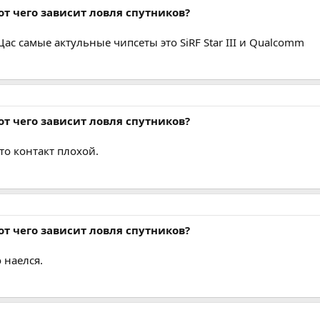
от чего зависит ловля спутников?
ас самые актульные чипсеты это SiRF Star III и Qualcomm
от чего зависит ловля спутников?
то контакт плохой.
от чего зависит ловля спутников?
 наелся.