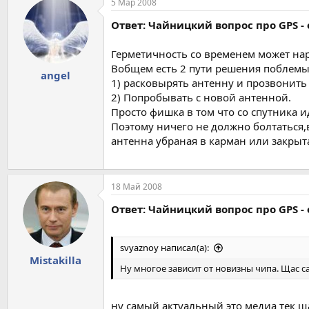
5 Мар 2008
Ответ: Чайницкий вопрос про GPS - 
Герметичность со временем может нар
Вобщем есть 2 пути решения поблем
angel
1) расковырять антенну и прозвонить 
2) Попробывать с новой антенной.
Просто фишка в том что со спутника 
Поэтому ничего не должно болтаться,
антенна убраная в карман или закрыт
18 Май 2008
Ответ: Чайницкий вопрос про GPS - 
svyaznoy написал(а):
Mistakilla
Ну многое зависит от новизны чипа. Щас са
ну самый актуальный это медиа тек ща