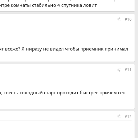
центре комнаты стабильно 4 спутника ловит
#10
ят всеже? Я ниразу не видел чтобы приемник принимал
#11
х, тоесть холодный старт проходит быстрее причем сек
#12