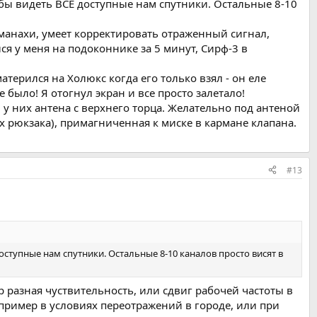
обы видеть ВСЕ доступные нам спутники. Остальные 8-10
анахи, умеет корректировать отраженный сигнал,
я у меня на подоконнике за 5 минут, Сирф-3 в
терился на Холюкс когда его только взял - он еле
 было! Я отогнул экран и все просто залетало!
у них антена с верхнего торца. Желательно под антеной
рх рюкзака), примагниченная к миске в кармане клапана.
#13
оступные нам спутники. Остальные 8-10 каналов просто висят в
р разная чуствительность, или сдвиг рабочей частоты в
пример в условиях переотражений в городе, или при