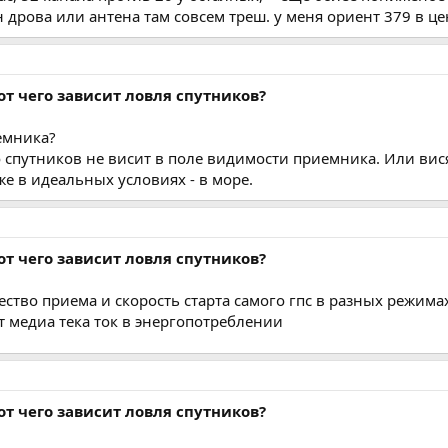
он дрова или антена там совсем треш. у меня ориент 379 в 
от чего зависит ловля спутников?
иемника?
 спутников не висит в поле видимости приемника. Или вис
е в идеальных условиях - в море.
от чего зависит ловля спутников?
ество приема и скорость старта самого гпс в разных режима
т медиа тека ток в энергопотреблении
от чего зависит ловля спутников?