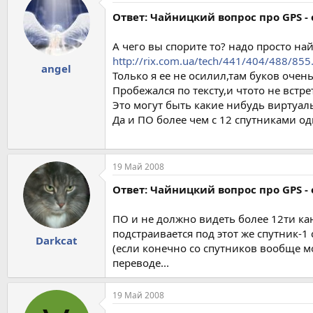
Ответ: Чайницкий вопрос про GPS - 
А чего вы спорите то? надо просто н
http://rix.com.ua/tech/441/404/488/855
angel
Только я ее не осилил,там буков очен
Пробежался по тексту,и чтото не встре
Это могут быть какие нибудь виртуал
Да и ПО более чем с 12 спутниками одн
19 Май 2008
Ответ: Чайницкий вопрос про GPS - 
ПО и не должно видеть более 12ти ка
подстраивается под этот же спутник-1 
Darkcat
(если конечно со спутников вообще м
переводе...
19 Май 2008