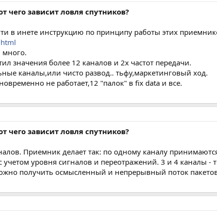
от чего зависит ловля спутников?
айти в инете инструкцию по принципу работы этих приемник
.html
ь много.
тил значения более 12 каналов и 2х частот передачи.
ьные каналы,или чисто развод.. тьфу,маркетинговый ход.
овременно не работает,12 "палок" в fix data и все.
от чего зависит ловля спутников?
налов. Приемник делает так: по одному каналу принимаются 
с учетом уровня сигналов и переотражений. 3 и 4 каналы - т
ожно получить осмысленный и непрерывный поток пакетов).