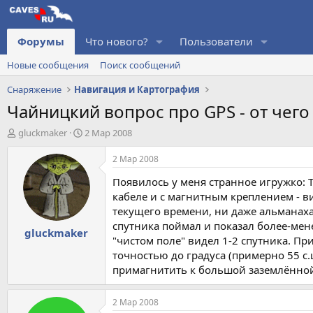
Форумы
Что нового?
Пользователи
Новые сообщения
Поиск сообщений
Снаряжение
Навигация и Картография
Чайницкий вопрос про GPS - от чего
А
Д
gluckmaker
2 Мар 2008
в
а
т
т
2 Мар 2008
о
а
Появилось у меня странное игружко: 
р
н
т
а
кабеле и с магнитным креплением - в
е
ч
текущего времени, ни даже альманаха -
м
а
спутника поймал и показал более-мен
gluckmaker
ы
л
"чистом поле" видел 1-2 спутника. При
а
точностью до градуса (примерно 55 с.
примагнитить к большой заземлённой ж
2 Мар 2008