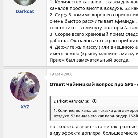
1. Количество каналов - сказки для л
каналов просто висят в воздухе. 52 кан
Darkcat
2. Сирф-3 помимо хорошего приемник
очень быстро рассчитывает эфемиды. 
телетонике - за минуту-полторы (а та
3. Скорее всего хреновый прием следс
работал. Оказалось что экран приближ
4. Держите жыпиэску (или внешнюю ан
иметь землю (крышу машины, миску и т
Прием был замечательный всегда.
19 Май 2008
Ответ: Чайницкий вопрос про GPS - 
Darkcat написал(а):
XYZ
1. Количество каналов - сказки для ламеро
воздухе. 52 канала это как кард-ридер 152-i
на сколько я знаю - это не так. разн
виду эффекта доплера. большее число