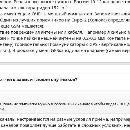
амеров. Реально жыпиэске нужно в России 10-12 каналов чт
ала это как кард-ридер 152-in-1.
а имеет еще и ОЧЕНЬ мощный компьютер. Запоминает альм
Один из лучших приемников на Сирф-2 (Холюкс) определялс
м еще GSM мешается).
твие повреждения антены или кабеля. Например я сильно ма
ен к точке пайки внешней антены на 0,2-0,3 мм! Контакта не
тену) горизонтально! Коммуникаторы с GPS - вертикально, 
.п.). В рюкзаке у меня GPSка ездила на клапане (самый ве
от чего зависит ловля спутников?
в. Реально жыпиэске нужно в России 10-12 каналов чтобы видеть ВСЕ д
n-1.
ые каналы настраиваются на разные условия приёма, наприме
 каналов позволяет лучше работать в сложных условиях, на