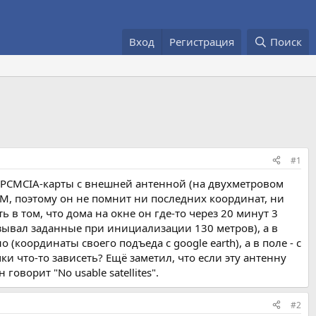
Вход
Регистрация
Поиск
#1
е PCMCIA-карты с внешней антенной (на двухметровом
AM, поэтому он не помнит ни последних координат, ни
 в том, что дома на окне он где-то через 20 минут 3
зывал заданные при инициализации 130 метров), а в
(координаты своего подъеда с google earth), а в поле - с
ки что-то зависеть? Ещё заметил, что если эту антенну
ворит "No usable satellites".
#2