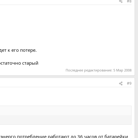
#8
т к его потере.
остаточно старый
Последнее редактирование:
5 Мар 2008
#9
 энерго потребление работают до 36 часов от батарейки