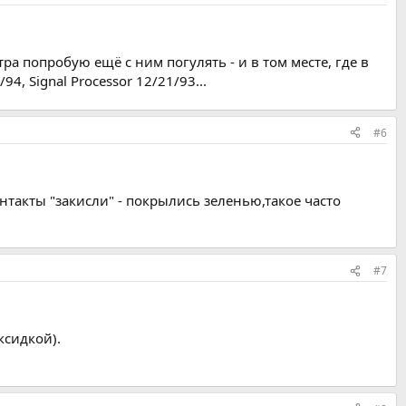
ра попробую ещё с ним погулять - и в том месте, где в
4, Signal Processor 12/21/93...
#6
нтакты "закисли" - покрылись зеленью,такое часто
#7
ксидкой).