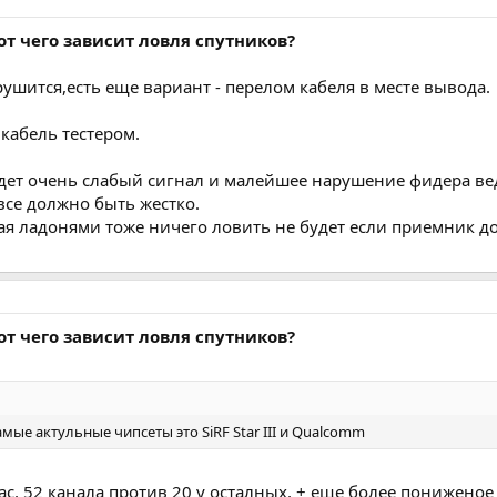
от чего зависит ловля спутников?
ушится,есть еще вариант - перелом кабеля в месте вывода.
ы
кабель тестером.
идет очень слабый сигнал и малейшее нарушение фидера веде
все должно быть жестко.
ая ладонями тоже ничего ловить не будет если приемник д
от чего зависит ловля спутников?
мые актульные чипсеты это SiRF Star III и Qualcomm
с, 52 канала против 20 у осталных, + еще более пониженое