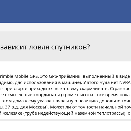
 зависит ловля спутников?
Trimble Mobile GPS. Это GPS-приёмник, выполненный в вид
идимо, для использования в машине). У этого чуда нет NVR
 при старте приходится всё это ему скармливать. Странность
ее осмысленые координаты (кроме высоты - всё время пока
 этом дома я ему указал начальную позицию довольно точно 
ш. 37 в.д. для Москвы). Может ли от точности начальной точ
елезяке (трубе недействующей наземной теплотрассы), он го