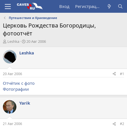
Вход
Регистрация
Путешествия и Краеведение
Церковь Рождества Богородицы,
фотоотчёт
А
Д
Leshka
20 Авг 2006
в
а
т
т
Leshka
о
а
р
н
т
а
е
ч
20 Авг 2006
#1
м
а
ы
л
Отчётик с фото
а
Фотографии
Yarik
21 Авг 2006
#2