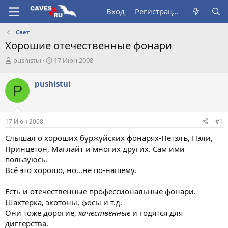
Вход
Регистрация
Свет
Хорошие отечественные фонари
А
Д
pushistui
17 Июн 2008
в
а
т
т
pushistui
P
о
а
р
н
т
а
е
ч
17 Июн 2008
#1
м
а
ы
л
Слышал о хороших буржуйских фонарях-Петзлъ, Пэли,
а
Принцетон, Маглайт и многих других. Сам ими
пользуюсь.
Всё это хорошо, но...не по-нашему.
Есть и отечественные профессиональные фонари.
Шахтёрка, экотоны, фосы и т.д.
Они тоже дорогие,
качественные
и годятся для
диггерства.