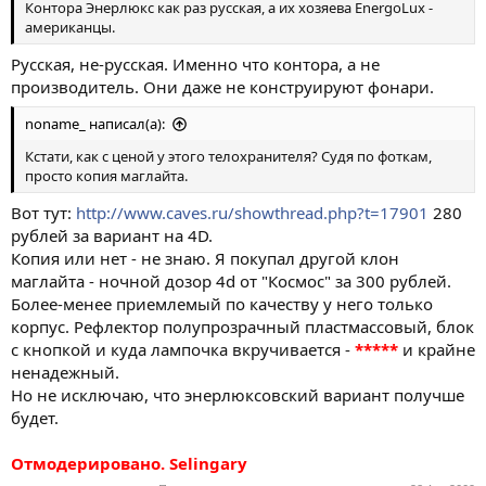
Контора Энерлюкс как раз русская, а их хозяева EnergoLux -
американцы.
Русская, не-русская. Именно что контора, а не
производитель. Они даже не конструируют фонари.
noname_ написал(а):
Кстати, как с ценой у этого телохранителя? Судя по фоткам,
просто копия маглайта.
Вот тут:
http://www.caves.ru/showthread.php?t=17901
280
рублей за вариант на 4D.
Копия или нет - не знаю. Я покупал другой клон
маглайта - ночной дозор 4d от "Космос" за 300 рублей.
Более-менее приемлемый по качеству у него только
корпус. Рефлектор полупрозрачный пластмассовый, блок
с кнопкой и куда лампочка вкручивается -
*****
и крайне
ненадежный.
Но не исключаю, что энерлюксовский вариант получше
будет.
Отмодерировано. Selingary