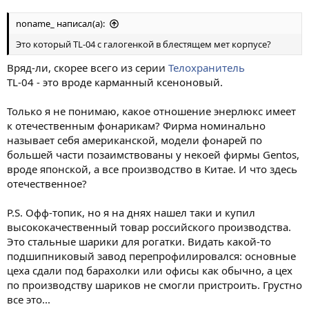
noname_ написал(а):
Это который TL-04 с галогенкой в блестящем мет корпусе?
Вряд-ли, скорее всего из серии
Телохранитель
TL-04 - это вроде карманный ксеноновый.
Только я не понимаю, какое отношение энерлюкс имеет
к отечественным фонарикам? Фирма номинально
называет себя американской, модели фонарей по
большей части позаимствованы у некоей фирмы Gentos,
вроде японской, а все производство в Китае. И что здесь
отечественное?
P.S. Офф-топик, но я на днях нашел таки и купил
высококачественный товар российского производства.
Это стальные шарики для рогатки. Видать какой-то
подшипниковый завод перепрофилировался: основные
цеха сдали под барахолки или офисы как обычно, а цех
по производству шариков не смогли пристроить. Грустно
все это...