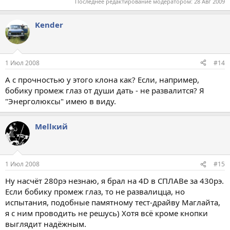
Последнее редактирование модератором:
28 Авг 2009
Kender
1 Июл 2008
#14
А с прочностью у этого клона как? Если, например,
бобику промеж глаз от души дать - не развалится? Я
"Энерголюксы" имею в виду.
Меllкий
1 Июл 2008
#15
Ну насчёт 280рэ незнаю, я брал на 4D в СПЛАВе за 430рэ.
Если бобику промеж глаз, то не развалицца, но
испытания, подобные памятному тест-драйву Маглайта,
я с ним проводить не решусь) Хотя всё кроме кнопки
выглядит надёжным.