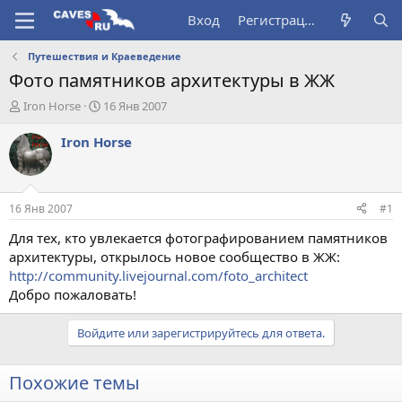
Вход
Регистрация
Путешествия и Краеведение
Фото памятников архитектуры в ЖЖ
А
Д
Iron Horse
16 Янв 2007
в
а
т
т
Iron Horse
о
а
р
н
т
а
е
ч
16 Янв 2007
#1
м
а
ы
л
Для тех, кто увлекается фотографированием памятников
а
архитектуры, открылось новое сообщество в ЖЖ:
http://community.livejournal.com/foto_architect
Добро пожаловать!
Войдите или зарегистрируйтесь для ответа.
Похожие темы