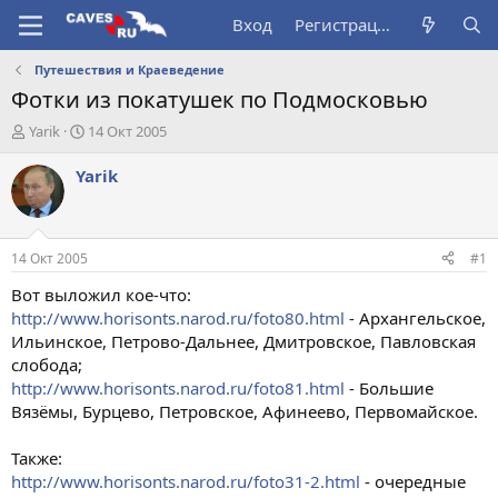
Вход
Регистрация
Путешествия и Краеведение
Фотки из покатушек по Подмосковью
А
Д
Yarik
14 Окт 2005
в
а
т
т
Yarik
о
а
р
н
т
а
е
ч
14 Окт 2005
#1
м
а
ы
л
Вот выложил кое-что:
а
http://www.horisonts.narod.ru/foto80.html
- Архангельское,
Ильинское, Петрово-Дальнее, Дмитровское, Павловская
слобода;
http://www.horisonts.narod.ru/foto81.html
- Большие
Вязёмы, Бурцево, Петровское, Афинеево, Первомайское.
Также:
http://www.horisonts.narod.ru/foto31-2.html
- очередные