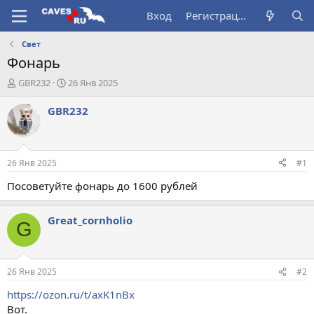
Вход
Регистрация
Свет
Фонарь
А
Д
GBR232
26 Янв 2025
в
а
т
т
GBR232
о
а
р
н
т
а
е
ч
26 Янв 2025
#1
м
а
ы
л
Посоветуйте фонарь до 1600 рублей
а
Great_cornholio
G
26 Янв 2025
#2
https://ozon.ru/t/axK1nBx
Вот.