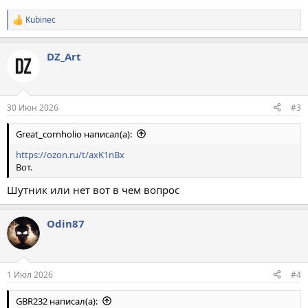
Kubinec
Р
е
а
DZ_Art
к
ц
и
и
:
30 Июн 2026
#3
Great_cornholio написал(а):
https://ozon.ru/t/axK1nBx
Вот.
Шутник или нет вот в чем вопрос
Odin87
1 Июл 2026
#4
GBR232 написал(а):