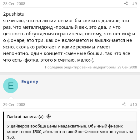
28 Сен 2008
#9
2pushistui
я считаю, что на литии он мог бы светить дольше, это
раз. Что металгидрид -прошлый век, это два. и что
ценность обсуждения ограничена, потому, что нет инфы
о фонаре, это три. как он включается и выключается не
ясно, сколько работает и какие режимы имеет
непонятно. один концепт -сменные бошки. так что все
что есть -фотка. этого я считаю, мало:-(.
Последнее редактирование модератором:
29 Сен 2008
Evgeny
E
29 Сен 2008
#10
Darkcat написал(а):
У дайверов вообще цены неадекватные. Обычный фнарик
может стоит $500, абсолютно такой же Феникс можно купить за
$50.