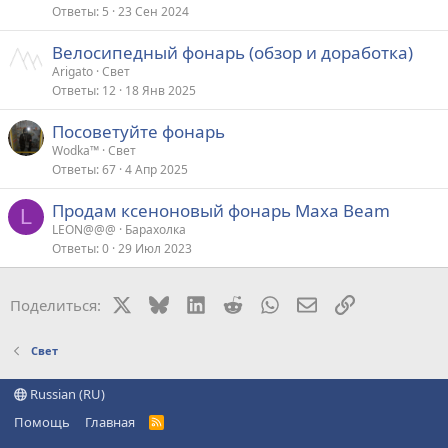
Ответы
5
23 Сен 2024
Велосипедный фонарь (обзор и доработка)
Arigato
Свет
Ответы
12
18 Янв 2025
Посоветуйте фонарь
Wodka™
Свет
Ответы
67
4 Апр 2025
Продам ксеноновый фонарь Maxa Beam
L
LEON@@@
Барахолка
Ответы
0
29 Июл 2023
X
Bluesky
LinkedIn
Reddit
WhatsApp
Электронная поч
Ссылка
Поделиться:
Свет
Russian (RU)
Помощь
Главная
R
S