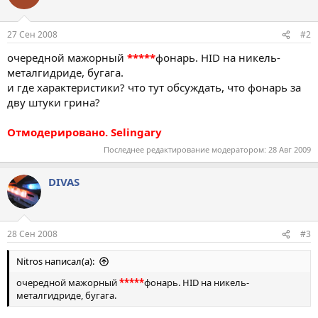
27 Сен 2008
#2
очередной мажорный
*****
фонарь. HID на никель-
металгидриде, бугага.
и где характеристики? что тут обсуждать, что фонарь за
дву штуки грина?
Отмодерировано. Selingary
Последнее редактирование модератором:
28 Авг 2009
DIVAS
28 Сен 2008
#3
Nitros написал(а):
очередной мажорный
*****
фонарь. HID на никель-
металгидриде, бугага.