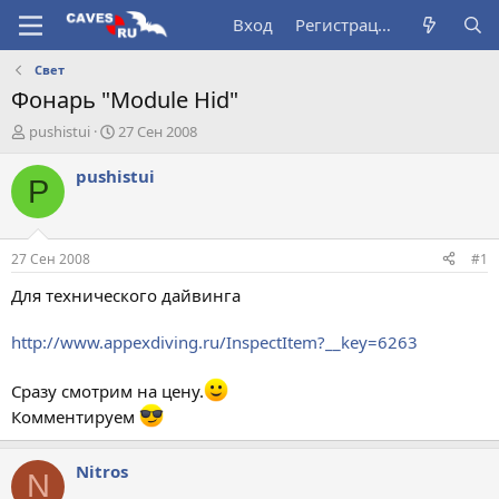
Вход
Регистрация
Свет
Фонарь "Module Hid"
А
Д
pushistui
27 Сен 2008
в
а
т
т
pushistui
P
о
а
р
н
т
а
е
ч
27 Сен 2008
#1
м
а
ы
л
Для технического дайвинга
а
http://www.appexdiving.ru/InspectItem?__key=6263
Сразу смотрим на цену.
Комментируем
Nitros
N