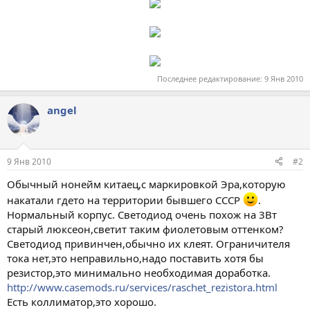
Последнее редактирование:
9 Янв 2010
angel
9 Янв 2010
#2
Обычный нонейм китаец,с маркировкой Эра,которую
накатали гдето на территории бывшего СССР
.
Нормальный корпус. Светодиод очень похож на 3Вт
старый люксеон,светит таким фиолетовым оттенком?
Светодиод привинчен,обычно их клеят. Ограничителя
тока нет,это неправильно,надо поставить хотя бы
резистор,это минимально необходимая доработка.
http://www.casemods.ru/services/raschet_rezistora.html
Есть коллиматор,это хорошо.