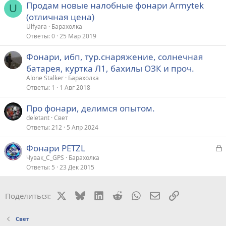
Продам новые налобные фонари Armytek
U
(отличная цена)
Ulfyara
Барахолка
Ответы
0
25 Мар 2019
Фонари, ибп, тур.снаряжение, солнечная
батарея, куртка Л1, бахилы ОЗК и проч.
Alone Stalker
Барахолка
Ответы
1
1 Авг 2018
Про фонари, делимся опытом.
deletant
Свет
Ответы
212
5 Апр 2024
З
Фонари PETZL
а
Чувак_С_GPS
Барахолка
Ответы
5
23 Дек 2015
к
р
X
Bluesky
LinkedIn
Reddit
WhatsApp
Электронная поч
Ссылка
Поделиться:
т
а
Свет