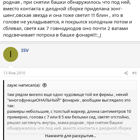
родная , при снятии башки обнаружилось что под ней,
вместо контакта к диодной сборке приделана зонг-
шенг,овская звезда и она тоже светит !!! блин , это в
голове не укладывается, я покрылся холодным потом и
сблевал, светя как 7 говнодиодов оно почти 2 ватами
подсвечивает потроха в башке фонаря!!!:_(
ISV
I
13 Янв 2010
#6
zayac написал(а):
там рядом висело еще одно чудовище той же фирмы , некий
"многофункциОНАЛЬНЫЙ" фонарик , вообщем выглядело это
так:
размеры небольшие, с толстый маркер, длина сантиметров 10
примерно, голова с 7 или 8 5 мм белыми сид, светят отстойно,
решил заглянуть внутрь, мама родная , при снятии башки
обнаружилось что под ней, вместо контакта к диодной сборке
приделана зонг-шенг,овская звезда и она тоже светит !!! блин ,
Нажмите для раскрытия...
это в голове не укладывается, я покрылся холодным потом и