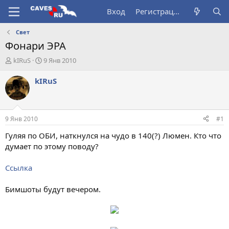
Вход
Регистрация
Свет
Фонари ЭРА
А
Д
kIRuS
9 Янв 2010
в
а
т
т
kIRuS
о
а
р
н
т
а
е
ч
9 Янв 2010
#1
м
а
ы
л
Гуляя по ОБИ, наткнулся на чудо в 140(?) Люмен. Кто что
а
думает по этому поводу?
Ссылка
Бимшоты будут вечером.