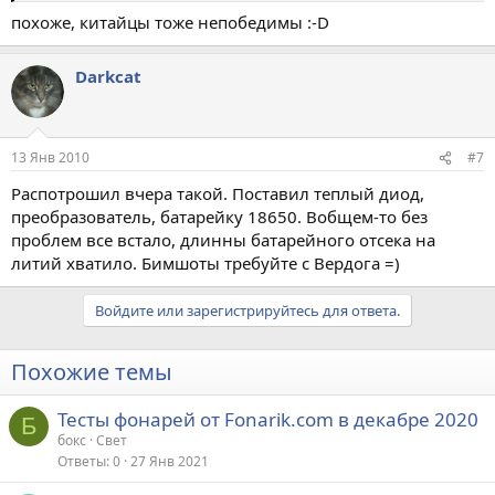
сблевал, светя как 7 говнодиодов оно почти 2 ватами
похоже, китайцы тоже непобедимы :-D
подсвечивает потроха в башке фонаря!!!:_(
Darkcat
13 Янв 2010
#7
Распотрошил вчера такой. Поставил теплый диод,
преобразователь, батарейку 18650. Вобщем-то без
проблем все встало, длинны батарейного отсека на
литий хватило. Бимшоты требуйте с Вердога =)
Войдите или зарегистрируйтесь для ответа.
Похожие темы
Тесты фонарей от Fonarik.com в декабре 2020
Б
бокс
Свет
Ответы
0
27 Янв 2021