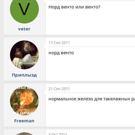
V
Норд венто или венто?
veter
17 Сен 2011
норд венто
Приплызд
21 Сен 2011
нормальное железо для такелажных ра
Freeman
3 Окт 2011