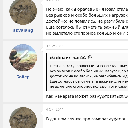
Не знаю, как дюралевые - я юзал ста
Без рывков и особо больших нагрузок,
достойно: не ломались, не разгибали
Ещё хотелось бы отметить важный для
akvalang
не вылетало стопорное кольцо и они с
3 Окт 2011
akvalang написал(а):
Не знаю, как дюралевые - я юзал стальные
Без рывков и особо больших нагрузок, по 
достойно: не ломались, не разгибались и
Бобер
Ещё хотелось бы отметить важный для мен
не вылетало стопорное кольцо и они сами 
Как манарага может размуфтоваться?Э
4 Окт 2011
В данном случае про саморазмуфтовыв