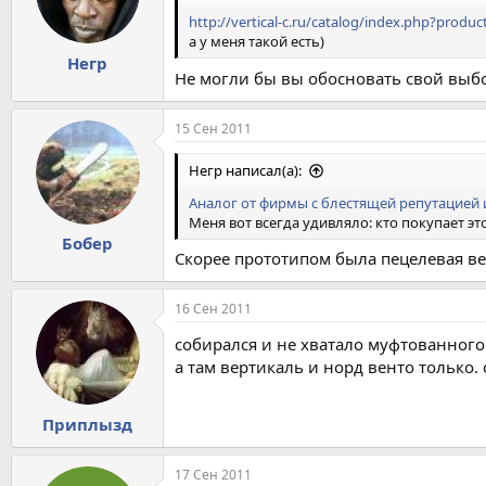
http://vertical-c.ru/catalog/index.php?produc
а у меня такой есть)
Негр
Не могли бы вы обосновать свой выб
15 Сен 2011
Негр написал(а):
Аналог от фирмы с блестящей репутацией 
Меня вот всегда удивляло: кто покупает 
Бобер
Скорее прототипом была пецелевая ве
16 Сен 2011
собирался и не хватало муфтованного
а там вертикаль и норд венто только.
Приплызд
17 Сен 2011