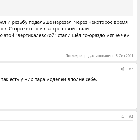
вал и резьбу подальше нарезал. Через некоторое время
ов. Скорее всего из-за хреновой стали.
по этой "вертикалевской" стали шёл го-ораздо мягче чем
Последнее редактирование:
15 Сен 2011
#3
так есть у них пара моделей вполне себе.
#4