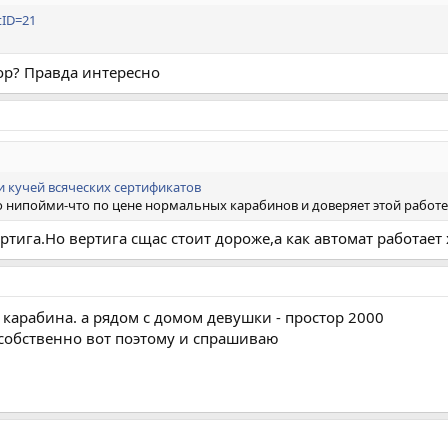
tID=21
ор? Правда интересно
и кучей всяческих сертификатов
это нипойми-что по цене нормальных карабинов и доверяет этой работ
ртига.Но вертига сщас стоит дороже,а как автомат работае
 карабина. а рядом с домом девушки - простор 2000
 собственно вот поэтому и спрашиваю