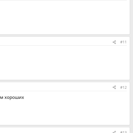
#11
#12
ем хороших
#13