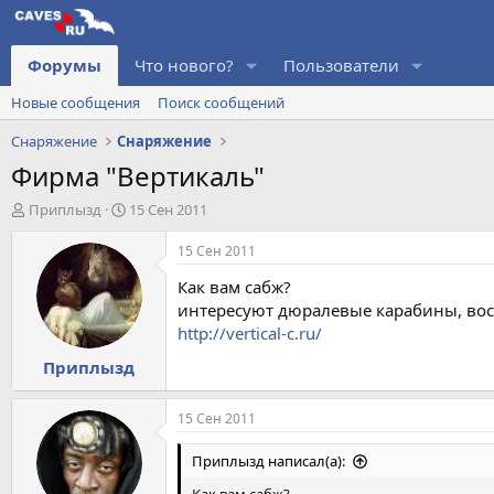
Форумы
Что нового?
Пользователи
Новые сообщения
Поиск сообщений
Снаряжение
Снаряжение
Фирма "Вертикаль"
А
Д
Приплызд
15 Сен 2011
в
а
т
т
15 Сен 2011
о
а
Как вам сабж?
р
н
т
а
интересуют дюралевые карабины, вось
е
ч
http://vertical-c.ru/
м
а
Приплызд
ы
л
а
15 Сен 2011
Приплызд написал(а):