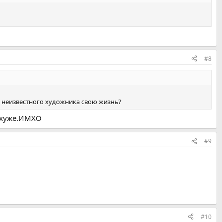
#8
е неизвестного художника свою жизнь?
т хуже.ИМХО
#9
#10