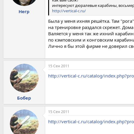
Как вам сабж?
интересуют дюралевые карабины, восьмерк
http://vertical-c.ru/
Негр
Была у меня ихняя решётка. Там "рога
на тренировке раздался скрежет. Дома 
Валяется у меня так же ихний карабин
по кэмповским и конговским карабин
Лично я бы этой фирме не доверил с
15 Сен 2011
http://vertical-c.ru/catalog/index.php?p
Бобер
15 Сен 2011
http://vertical-c.ru/catalog/index.php?p