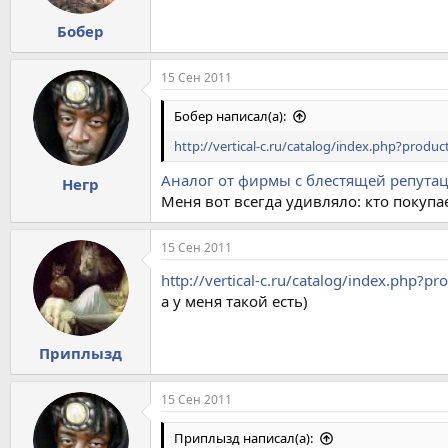
Бобер
15 Сен 2011
Бобер написал(а):
http://vertical-c.ru/catalog/index.php?produ
Аналог от фирмы с блестящей репутац
Негр
Меня вот всегда удивляло: кто покуп
15 Сен 2011
http://vertical-c.ru/catalog/index.php?p
а у меня такой есть)
Приплызд
15 Сен 2011
Приплызд написал(а):