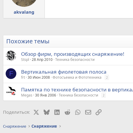
akvalang
Похожие темы
Обзор фирм, производящих снаряжение!
Stspl
28 Апр 2010
Техника безопасности
Вертикальная фиолетовая полоса
F
frt
30 Июн 2008
Фотосъемка и Фототехника
2
Памятка по технике безопасности в вертик
Megas
30 Янв 2006
Техника безопасности
2
X
Bluesky
LinkedIn
Reddit
WhatsApp
Электронная почт
Ссылка
Поделиться:
Снаряжение
Снаряжение