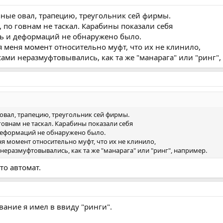
льные овал, трапецию, треугольник сей фирмы.
 по говнам не таскал. Карабины показали себя
сь и деформаций не обнаружено было.
 меня момент относительно муфт, что их не клинило,
ами неразмуфтовывались, как та же "манарага" или "ринг",
 овал, трапецию, треугольник сей фирмы.
говнам не таскал. Карабины показали себя
 деформаций не обнаружено было.
я момент относительно муфт, что их не клинило,
неразмуфтовывались, как та же "манарага" или "ринг", например.
то автомат.
ание я имел в ввиду "ринги".