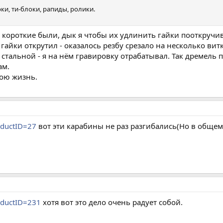
и, ти-блоки, рапиды, ролики.
" короткие были, дык я чтобы их удлинить гайки пооткручи
гайки открутил - оказалось резбу срезало на несколько витк
 стальной - я на нём гравировку отрабатывал. Так дремель 
ам.
вою жизнь.
roductID=27
вот эти карабины не раз разгибались(Но в общем 
roductID=231
хотя вот это дело очень радует собой.