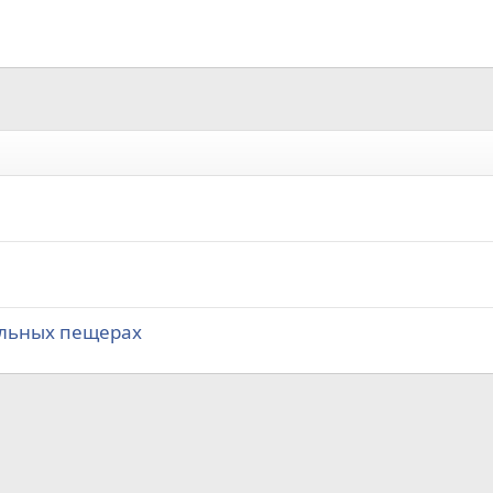
альных пещерах
а