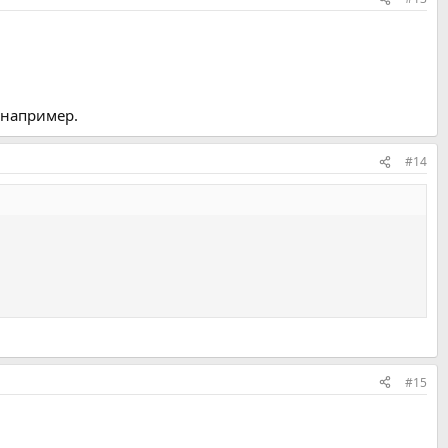
 например.
#14
#15